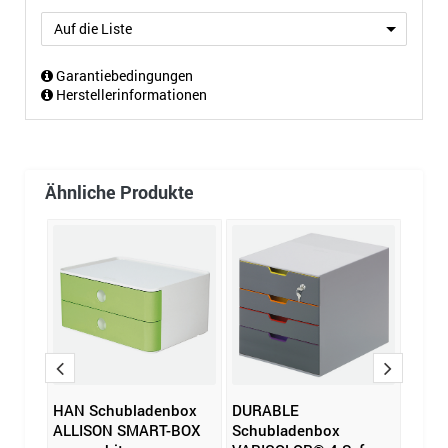
Auf die Liste
Garantiebedingungen
Herstellerinformationen
Ähnliche Produkte
box
HAN Schubladenbox
DURABLE
HAN 
ß
ALLISON SMART-BOX
Schubladenbox
ALLI