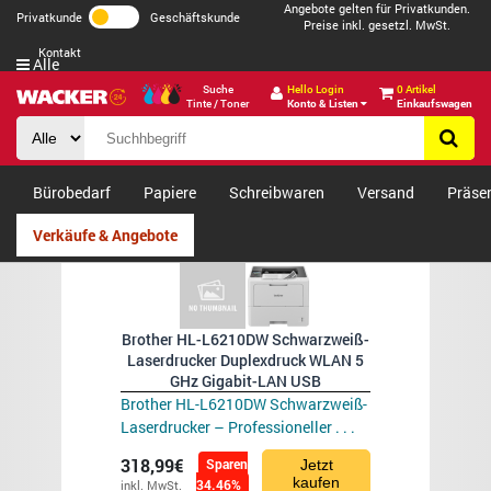
Angebote gelten für Privatkunden.
Privatkunde
Geschäftskunde
Preise inkl. gesetzl. MwSt.
Kontakt
Alle
Suche
Hello Login
0 Artikel
Tinte / Toner
Konto & Listen
Einkaufswagen
Bürobedarf
Papiere
Schreibwaren
Versand
Präse
Verkäufe & Angebote
Brother HL-L6210DW Schwarzweiß-
Laserdrucker Duplexdruck WLAN 5
GHz Gigabit-LAN USB
Brother HL-L6210DW Schwarzweiß-
Laserdrucker – Professioneller . . .
318,99€
Sparen
Jetzt
kaufen
34.46%
inkl. MwSt.