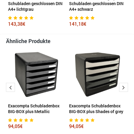
Schubladen geschlossen DIN
Schubladen geschlossen DIN
S
A4+ lichtgrau
A4+ schwarz
A
143,38€
141,18€
1
Ähnliche Produkte
Exacompta Schubladenbox
Exacompta Schubladenbox
E
BIG-BOX plus Metallic
BIG-BOX plus Shades of grey
B
94,05€
94,05€
8