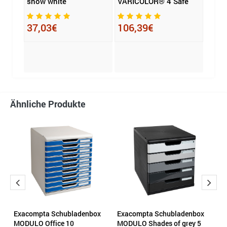
snow white
VARICOLOR® 4 Safe
snow
37,03€
106,39€
40,
Ähnliche Produkte
UR
Exacompta Schubladenbox
Exacompta Schubladenbox
E
MODULO Office 10
MODULO Shades of grey 5
M