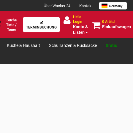
Über Wacker 24
Kontakt
Germany
Hello
Suche
0 Artikel
Login
Tinte /
Einkaufswagen
Konto &
TERMINBUCHUNG
Toner
Listen
Küche & Haushalt
Schulranzen & Rucksäcke
Gratis