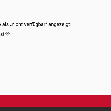
ls „nicht verfügbar“ angezeigt.
s! 💛