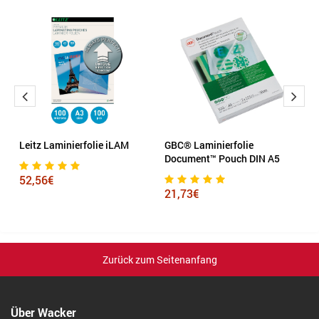
Leitz Laminierfolie iLAM
GBC® Laminierfolie
G
Document™ Pouch DIN A5
C
H
52,56€
21,73€
5
Zurück zum Seitenanfang
Über Wacker