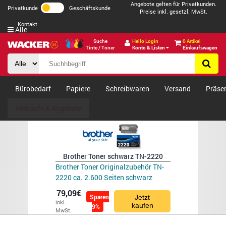
Angebote gelten für Privatkunden.
Privatkunde
Geschäftskunde
Preise inkl. gesetzl. MwSt.
Kontakt
Alle
Suche
Hello Login
0 Artikel
Tinte / Toner
Konto & Listen
Einkaufswagen
Bürobedarf
Papiere
Schreibwaren
Versand
Präse
Verkäufe & Angebote
Brother Toner schwarz TN-2220
Brother Toner Originalzubehör TN-
2220 ca. 2.600 Seiten schwarz
79,09€
Sparen
Jetzt
inkl.
kaufen
9%
MwSt.