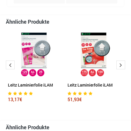
Ähnliche Produkte
Leitz Laminierfolie iLAM
Leitz Laminierfolie iLAM
G
D
13,17€
51,93€
1
Ähnliche Produkte