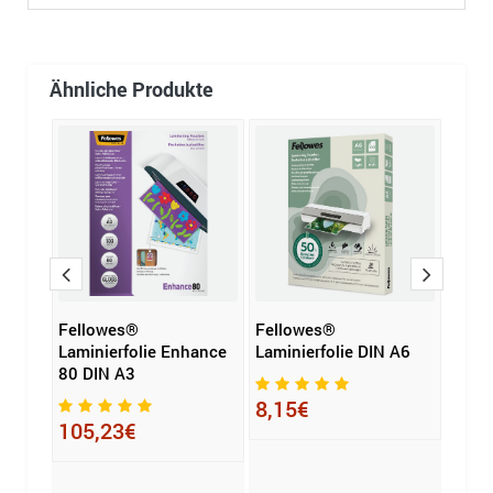
Ähnliche Produkte
Fellowes®
Fellowes®
Fell
Laminierfolie Enhance
Laminierfolie DIN A6
Lamin
nce
80 DIN A3
100 
(B x
H) D
8,15€
105,23€
37,