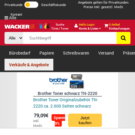
Angebote gelten für Privatkunden.
Privatkunde
Geschäftskunde
Preise inkl. gesetzl. MwSt.
Kontakt
Alle
Suche
Hello Login
0 Artikel
Tinte / Toner
Konto & Listen
Einkaufswagen
Bürobedarf
Papiere
Schreibwaren
Versand
Präse
Verkäufe & Angebote
Brother Toner schwarz TN-2220
Brother Toner Originalzubehör TN-
2220 ca. 2.600 Seiten schwarz
79,09€
Sparen
Jetzt
inkl.
kaufen
9%
MwSt.