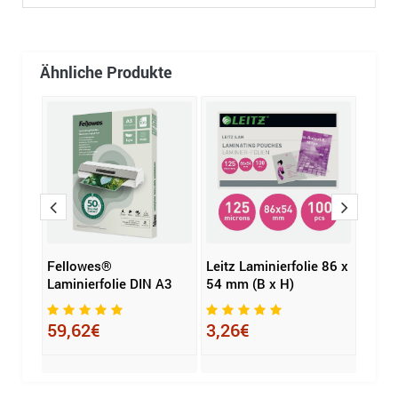
Ähnliche Produkte
ie
Fellowes®
Leitz Laminierfolie 86 x
Fell
 DIN
Laminierfolie DIN A3
54 mm (B x H)
Lamin
125 
59,62€
3,26€
62,