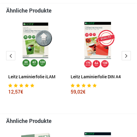
Ähnliche Produkte
Leitz Laminierfolie iLAM
Leitz Laminierfolie DIN A4
G
D
12,57€
59,02€
2
Ähnliche Produkte