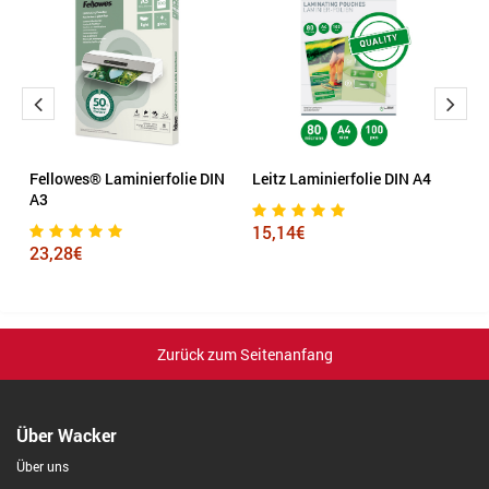
Fellowes® Laminierfolie DIN
Leitz Laminierfolie DIN A4
F
A3
A
15,14€
23,28€
1
Zurück zum Seitenanfang
Über Wacker
Über uns