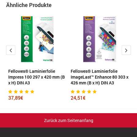
Ähnliche Produkte
Fellowes® Laminierfolie
Fellowes® Laminierfolie
G
Impress 100 297 x 420 mm (B
ImageLast™ Enhance 80 303 x
St
x H) DIN A3
426 mm (B x H) DIN A3
D
37,89€
24,51€
9
Zurück zum Seitenanfang