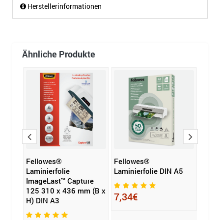
Herstellerinformationen
Ähnliche Produkte
Fellowes®
Fellowes®
GBC®
ure
Laminierfolie
Laminierfolie DIN A5
Docu
ImageLast™ Capture
A3
125 310 x 436 mm (B x
7,34€
H) DIN A3
41,