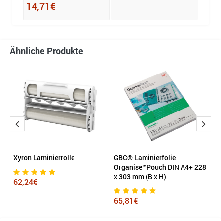
14,71€
Ähnliche Produkte
Xyron Laminierrolle
GBC® Laminierfolie
La
 x
Organise™Pouch DIN A4+ 228
x 303 mm (B x H)
62,24€
4
65,81€