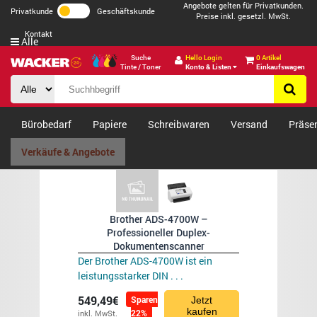
Angebote gelten für Privatkunden.
Privatkunde
Geschäftskunde
Preise inkl. gesetzl. MwSt.
Kontakt
Alle
Suche
Hello Login
0 Artikel
Tinte / Toner
Konto & Listen
Einkaufswagen
Bürobedarf
Papiere
Schreibwaren
Versand
Präse
Verkäufe & Angebote
Brother ADS-4700W –
Professioneller Duplex-
Dokumentenscanner
Der Brother ADS-4700W ist ein
leistungsstarker DIN . . .
549,49€
Sparen
Jetzt
kaufen
22%
inkl. MwSt.