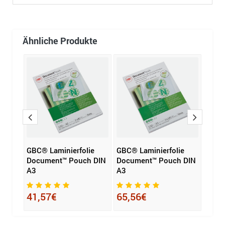
Ähnliche Produkte
e DIN
GBC® Laminierfolie
GBC® Laminierfolie
GBC®
Document™ Pouch DIN
Document™ Pouch DIN
Peel
A3
A3
A5
41,57€
65,56€
62,