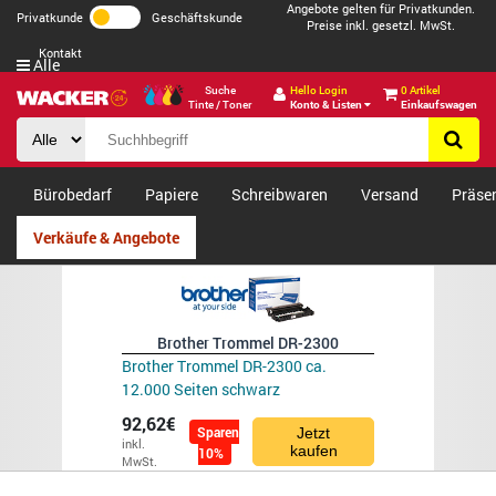
Angebote gelten für Privatkunden.
Privatkunde
Geschäftskunde
Preise inkl. gesetzl. MwSt.
Kontakt
Alle
Suche
Hello Login
0 Artikel
Tinte / Toner
Konto & Listen
Einkaufswagen
Bürobedarf
Papiere
Schreibwaren
Versand
Präse
Verkäufe & Angebote
Brother Trommel DR-2300
Brother Trommel DR-2300 ca.
12.000 Seiten schwarz
92,62€
Sparen
Jetzt
inkl.
kaufen
10%
MwSt.