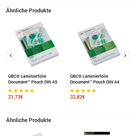
Ähnliche Produkte
GBC® Laminierfolie
GBC® Laminierfolie
Le
x
Document™ Pouch DIN A5
Document™ Pouch DIN A4
1
21,73€
32,82€
Ähnliche Produkte