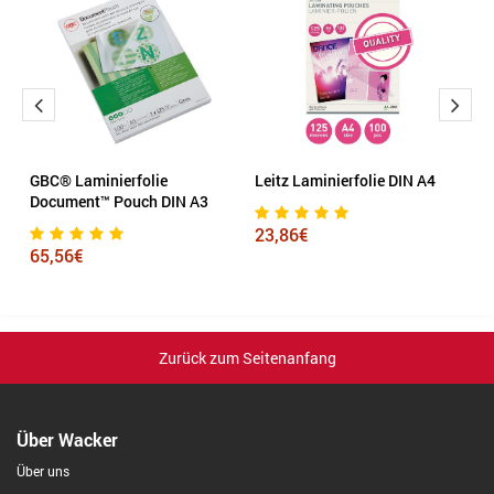
GBC® Laminierfolie
Leitz Laminierfolie DIN A4
Le
B
Document™ Pouch DIN A3
A
23,86€
65,56€
4
Zurück zum Seitenanfang
Über Wacker
Über uns