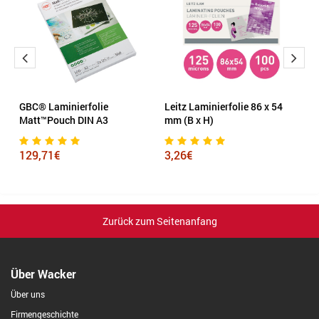
GBC® Laminierfolie
Leitz Laminierfolie 86 x 54
La
Matt™Pouch DIN A3
mm (B x H)
4
129,71€
3,26€
Zurück zum Seitenanfang
Über Wacker
Über uns
Firmengeschichte