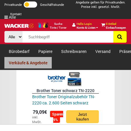
Angebote gelten für Privatkunden.
Privatkunde
Geschäftskunde
Preise inkl. gesetzl. MwSt.
Kontakt
Alle
Suche
Hello Login
0 Artikel
Tinte / Toner
Konto & Listen
Einkaufswagen
Bürobedarf
Papiere
Schreibwaren
Versand
Präse
Verkäufe & Angebote
Brother Toner schwarz TN-2220
Brother Toner Originalzubehör TN-
2220 ca. 2.600 Seiten schwarz
79,09€
Sparen
Jetzt
inkl.
kaufen
9%
MwSt.