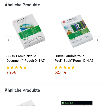
Ähnliche Produkte
GBC® Laminierfolie
GBC® Laminierfolie
F
Document™ Pouch DIN A7
Peel'nStick™Pouch DIN A5
I
x 
7,96€
62,11€
3
Ähnliche Produkte