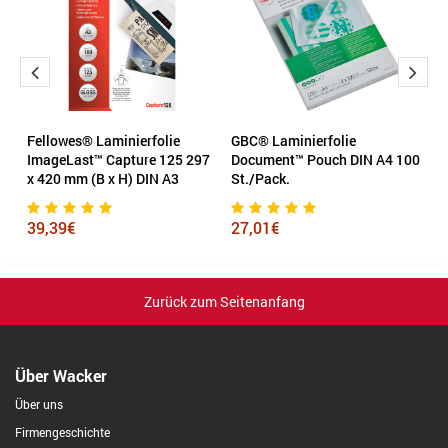
Fellowes® Laminierfolie
GBC® Laminierfolie
G
ImageLast™ Capture 125 297
Document™ Pouch DIN A4 100
3
x 420 mm (B x H) DIN A3
St./Pack.
1
39,39€
27,01€
Zurück zum Seitenanfang
Über Wacker
Über uns
Firmengeschichte