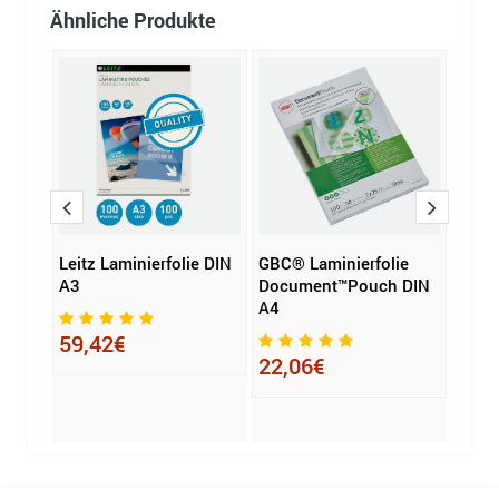
Ähnliche Produkte
ie
Leitz Laminierfolie DIN
GBC® Laminierfolie
Fell
 99
A3
Document™Pouch DIN
Lamin
A4
Imag
80 3
59,42€
H) D
22,06€
24,