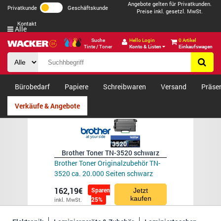
Angebote gelten für Privatkunden.
Privatkunde
Geschäftskunde
Preise inkl. gesetzl. MwSt.
Kontakt
Alle
Suche
Hello Login
0 Artikel
Tinte / Toner
Konto & Listen
Einkaufswagen
Bürobedarf
Papiere
Schreibwaren
Versand
Präse
Verkäufe & Angebote
Brother Toner TN-3520 schwarz
Brother Toner Originalzubehör TN-
3520 ca. 20.000 Seiten schwarz
162,19€
Sparen
Jetzt
kaufen
25%
inkl. MwSt.