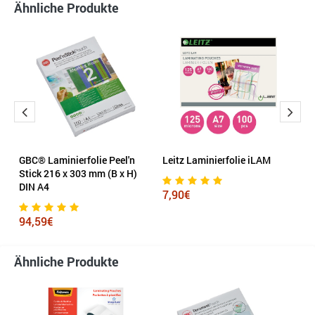
Ähnliche Produkte
GBC® Laminierfolie Peel'n
Leitz Laminierfolie iLAM
F
Stick 216 x 303 mm (B x H)
2
DIN A4
7,90€
1
94,59€
Ähnliche Produkte