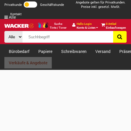
Angebote gelten für Privatkunden.
Privatkunde
Geschäftskunde
Preise inkl. gesetzl. MwSt.
Kontakt
Alle
Suche
Hello Login
0 Artikel
Tinte / Toner
Konto & Listen
Einkaufswagen
Bürobedarf
Papiere
Schreibwaren
Versand
Präse
Verkäufe & Angebote