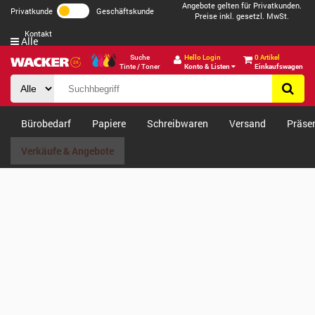
Angebote gelten für Privatkunden.
Privatkunde
Geschäftskunde
Preise inkl. gesetzl. MwSt.
Kontakt
Alle
Suche
Hello Login
0 Artikel
Tinte / Toner
Konto & Listen
Einkaufswagen
Bürobedarf
Papiere
Schreibwaren
Versand
Präse
Verkäufe & Angebote