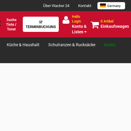
Über Wacker 24
Kontakt
Germany
Hello
Suche
0 Artikel
Login
Tinte /
Einkaufswagen
Konto &
TERMINBUCHUNG
Toner
Listen
Küche & Haushalt
Schulranzen & Rucksäcke
Gratis