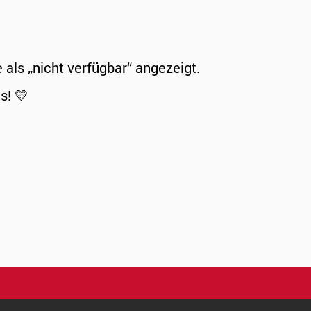
ls „nicht verfügbar“ angezeigt.
s! 💛