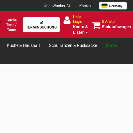
Über Wacker 24
Kontakt
Germany
Hello
Suche
0 Artikel
Login
Tinte /
Einkaufswagen
Konto &
TERMINBUCHUNG
Toner
Listen
Küche & Haushalt
Schulranzen & Rucksäcke
Gratis