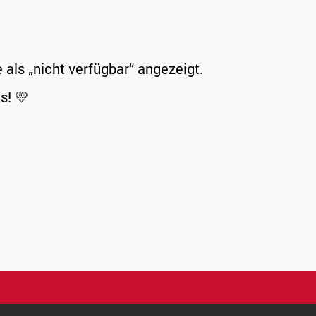
ls „nicht verfügbar“ angezeigt.
s! 💛