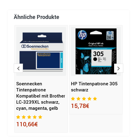
Ähnliche Produkte
 87X
Soennecken
HP Tintenpatrone 305
Broth
Tintenpatrone
schwarz
LC-4
Kompatibel mit Brother
LC-3239XL schwarz,
15,78€
33,
cyan, magenta, gelb
110,66€