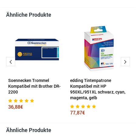
Ähnliche Produkte
el
Soennecken Trommel
edding Tintenpatrone
H
Kompatibel mit Brother DR-
Kompatibel mit HP
2200
950XL/951XL schwarz, cyan,
2
magenta, gelb
36,88€
77,87€
Ähnliche Produkte