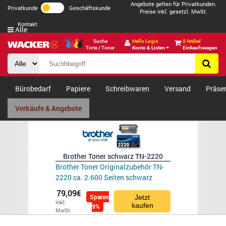
Angebote gelten für Privatkunden.
Privatkunde
Geschäftskunde
Preise inkl. gesetzl. MwSt.
Kontakt
Alle
Suche
Hello Login
0 Artikel
Tinte / Toner
Konto & Listen
Einkaufswagen
Bürobedarf
Papiere
Schreibwaren
Versand
Präse
Verkäufe & Angebote
Brother Toner schwarz TN-2220
Brother Toner Originalzubehör TN-
2220 ca. 2.600 Seiten schwarz
79,09€
Sparen
Jetzt
inkl.
kaufen
9%
MwSt.