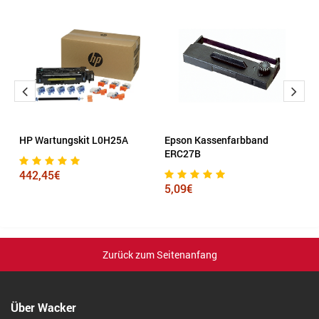
HP Wartungskit L0H25A
Epson Kassenfarbband
K
ERC27B
442,45€
1
5,09€
Zurück zum Seitenanfang
Über Wacker