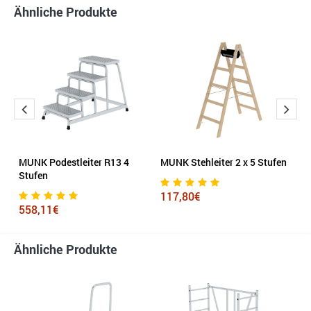
Ähnliche Produkte
 x
MUNK Podestleiter R13 4
MUNK Stehleiter 2 x 5 Stufen
MU
Stufen
117,80€
9
558,11€
Ähnliche Produkte