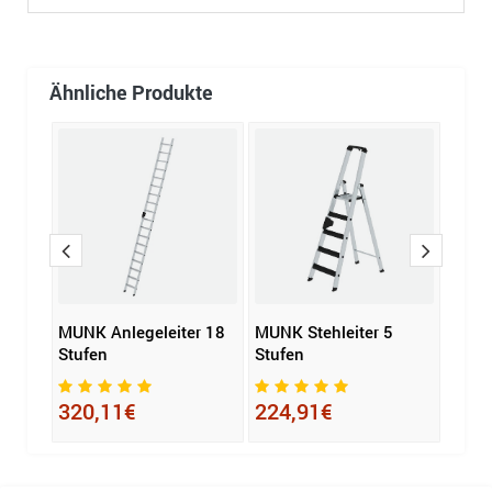
Ähnliche Produkte
 x 10
MUNK Anlegeleiter 18
MUNK Stehleiter 5
MUNK
Stufen
Stufen
266 x
320,11€
224,91€
1.5