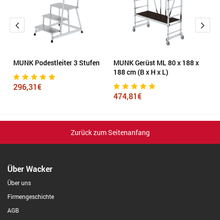
MUNK Podestleiter 3 Stufen
MUNK Gerüst ML 80 x 188 x
Ha
188 cm (B x H x L)
4
296,31€
474,81€
1
Zurück zum Seitenanfang
Über Wacker
Über uns
Firmengeschichte
AGB