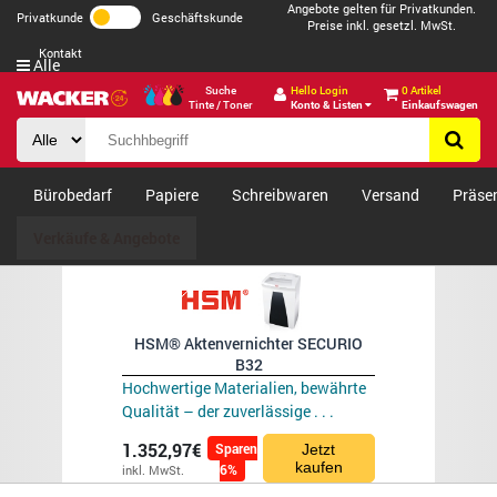
Angebote gelten für Privatkunden.
Privatkunde
Geschäftskunde
Preise inkl. gesetzl. MwSt.
Kontakt
Alle
Suche
Hello Login
0 Artikel
Tinte / Toner
Konto & Listen
Einkaufswagen
Bürobedarf
Papiere
Schreibwaren
Versand
Präse
Verkäufe & Angebote
HSM® Aktenvernichter SECURIO
B32
Hochwertige Materialien, bewährte
Qualität – der zuverlässige . . .
1.352,97€
Sparen
Jetzt
kaufen
6%
inkl. MwSt.