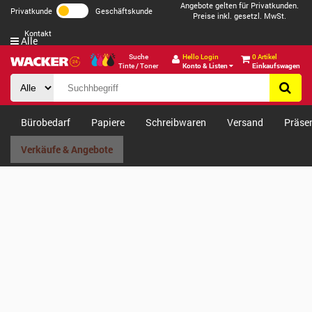
Angebote gelten für Privatkunden.
Privatkunde
Geschäftskunde
Preise inkl. gesetzl. MwSt.
Kontakt
Alle
Suche
Hello Login
0 Artikel
Tinte / Toner
Konto & Listen
Einkaufswagen
Bürobedarf
Papiere
Schreibwaren
Versand
Präse
Verkäufe & Angebote