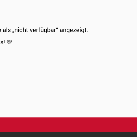
ls „nicht verfügbar“ angezeigt.
s! 💛