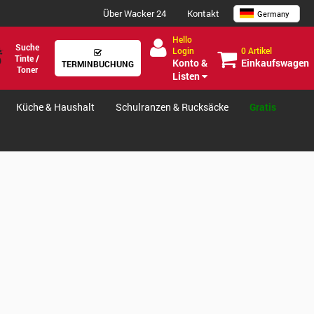
Über Wacker 24
Kontakt
Germany
Hello
Suche
0 Artikel
Login
Tinte /
Einkaufswagen
Konto &
TERMINBUCHUNG
Toner
Listen
Küche & Haushalt
Schulranzen & Rucksäcke
Gratis