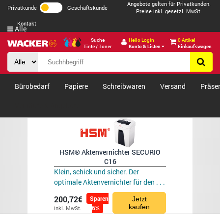
Angebote gelten für Privatkunden.
Privatkunde
Geschäftskunde
Preise inkl. gesetzl. MwSt.
Kontakt
Alle
Suche
Hello Login
0 Artikel
Tinte / Toner
Konto & Listen
Einkaufswagen
Bürobedarf
Papiere
Schreibwaren
Versand
Präse
Verkäufe & Angebote
HSM® Aktenvernichter SECURIO
C16
Klein, schick und sicher. Der
optimale Aktenvernichter für den . . .
200,72€
Sparen
Jetzt
kaufen
6%
inkl. MwSt.