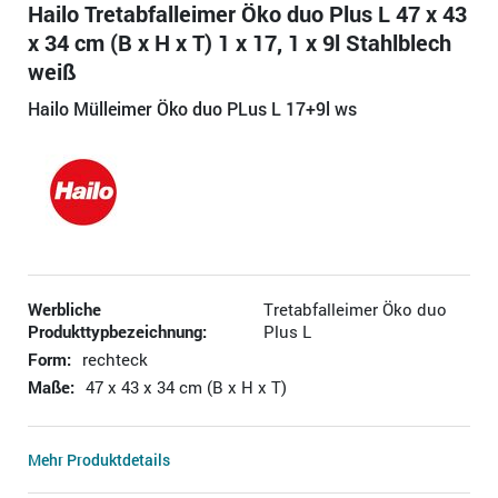
Hailo Tretabfalleimer Öko duo Plus L 47 x 43
x 34 cm (B x H x T) 1 x 17, 1 x 9l Stahlblech
weiß
Hailo Mülleimer Öko duo PLus L 17+9l ws
Werbliche
Tretabfalleimer Öko duo
Produkttypbezeichnung:
Plus L
Form:
rechteck
Maße:
47 x 43 x 34 cm (B x H x T)
Mehr Produktdetails