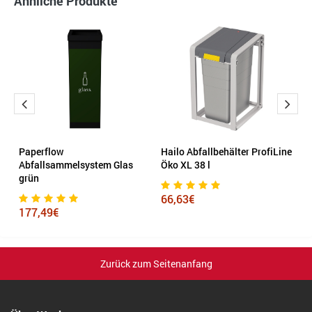
Ähnliche Produkte
Paperflow
Hailo Abfallbehälter ProfiLine
R
Abfallsammelsystem Glas
Öko XL 38 l
U
grün
66,63€
1
177,49€
Zurück zum Seitenanfang