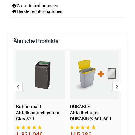
Garantiebedingungen
Herstellerinformationen
Ähnliche Produkte
Rubbermaid
DURABLE
Rubb
RUTE®
Abfallsammelsystem
Abfallbehälter
Treta
Glas 87 l
DURABIN® 60L 60 l
JIM®
1.321,04€
115,28€
280