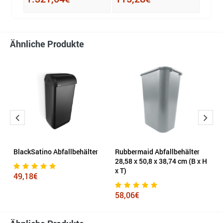
Ähnliche Produkte
BlackSatino Abfallbehälter
Rubbermaid Abfallbehälter
he
28,58 x 50,8 x 38,74 cm (B x H
50
x T)
49,18€
1
58,06€