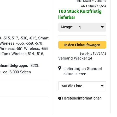
inkl. MwSt +
Versand
Ab 1 Stück
16,55€
100 Stück Kurzfristig
lieferbar
Menge:
1
 -515, 517, -530, -615, Smart
ireless, -555, -559, -570
In den Einkaufswagen
Wireless, -651 Wireless, -655
 Tank Wireless 514, -516,
Best.-Nr.: 1VV24AE
Versand
Wacker 24
hsmittelgruppe:
32XL
Lieferung an Standort
:
ca. 6.000 Seiten
aktualisieren
Auf die Liste
Herstellerinformationen