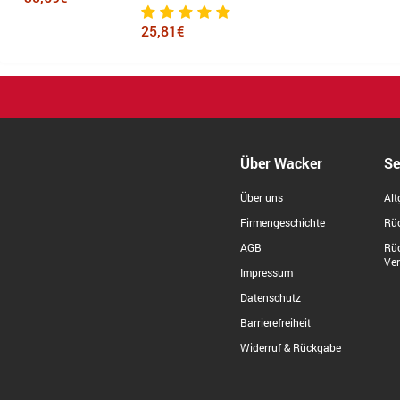
25,81€
Über Wacker
Se
Über uns
Alt
Firmengeschichte
Rüc
AGB
Rü
Ve
Impressum
Datenschutz
Barrierefreiheit
Widerruf & Rückgabe