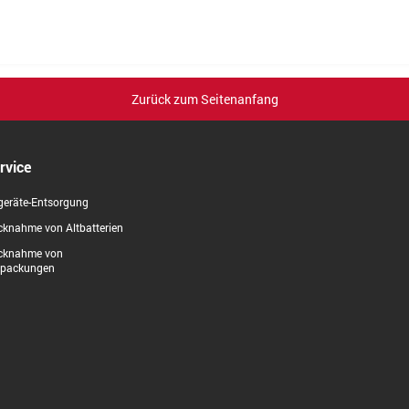
Zurück zum Seitenanfang
rvice
geräte-Entsorgung
knahme von Altbatterien
cknahme von
rpackungen