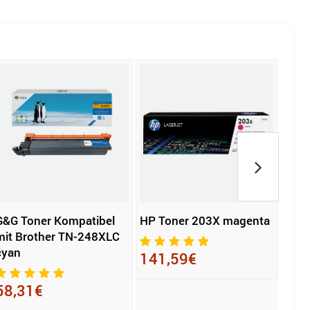
G&G Toner Kompatibel
HP Toner 203X magenta
Soen
mit Brother TN-248XLC
Komp
cyan
D11
141,59€
58,31€
27,