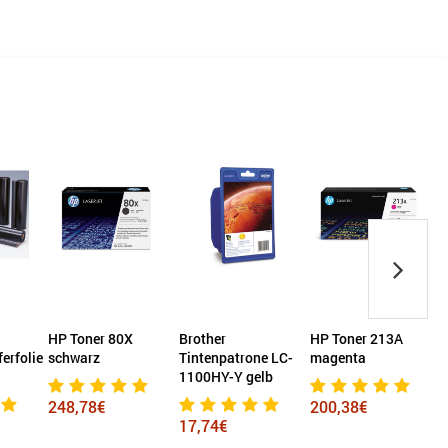
HP Toner 80X
Brother
HP Toner 213A
erfolie
schwarz
Tintenpatrone LC-
magenta
K
1100HY-Y gelb
248,78€
200,38€
17,74€