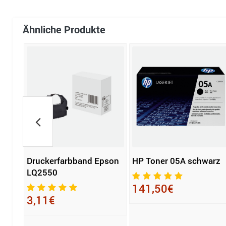
Ähnliche Produkte
ne
Druckerfarbband Epson
HP Toner 05A schwarz
LQ2550
141,50€
3,11€