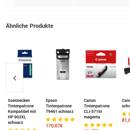
Ähnliche Produkte
Soennecken
Epson
Canon
Can
Tintenpatrone
Tintenpatrone
Tintenpatrone
sch
Kompatibel mit
T9461 schwarz
CLI-571M
HP 903XL
magenta
81,
schwarz
170,07€