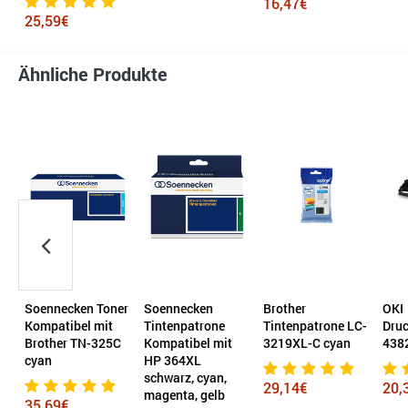
16,47€
25,59€
Ähnliche Produkte
Soennecken Toner
Soennecken
Brother
OKI
Kompatibel mit
Tintenpatrone
Tintenpatrone LC-
Dru
Brother TN-325C
Kompatibel mit
3219XL-C cyan
438
cyan
HP 364XL
schwarz, cyan,
29,14€
20,
magenta, gelb
35,69€