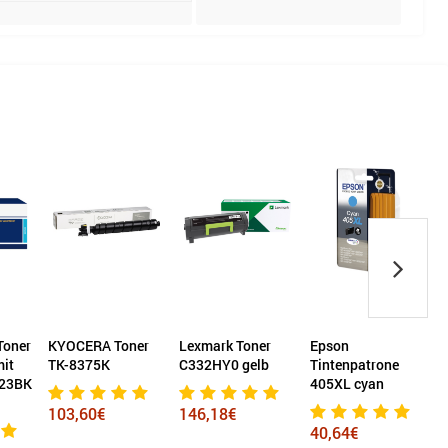
Toner
KYOCERA Toner
Lexmark Toner
Epson
B
mit
TK-8375K
C332HY0 gelb
Tintenpatrone
N
423BK
405XL cyan
T
103,60€
146,18€
m
40,64€