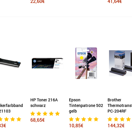
22,60€
41,64€
HP Toner 216A
Epson
Brother
ckerfarbband
schwarz
Tintenpatrone 502
Thermotransf
21103
gelb
PC-204RF
68,65€
33€
10,85€
144,32€