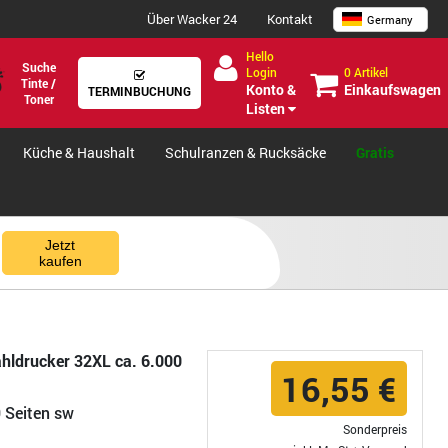
Über Wacker 24
Kontakt
Germany
Hello
Suche
0 Artikel
Login
Tinte /
Einkaufswagen
Konto &
TERMINBUCHUNG
Toner
Listen
Küche & Haushalt
Schulranzen & Rucksäcke
Gratis
Jetzt
kaufen
ahldrucker 32XL ca. 6.000
16,55 €
 Seiten sw
Sonderpreis