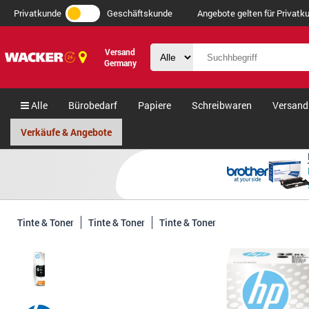
Privatkunde
Geschäftskunde
Angebote gelten für Privatku
Versand
Germany
Alle
Bürobedarf
Papiere
Schreibwaren
Versand
Verkäufe & Angebote
Tinte & Toner
Tinte & Toner
Tinte & Toner