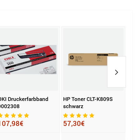
OKI Druckerfarbband
HP Toner CLT-K809S
KYOC
9002308
schwarz
5370
107,98€
57,30€
153