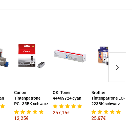
Canon
OKI Toner
Brother
an
Tintenpatrone
44469724 cyan
Tintenpatrone LC-
g
PGI-35BK schwarz
223BK schwarz
257,15€
12,25€
25,97€