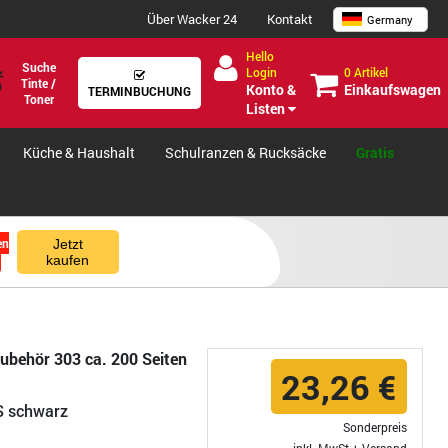
Über Wacker 24
Kontakt
Germany
Hello
Suche
0 Artikel
Login
Tinte /
Einkaufswagen
Konto &
TERMINBUCHUNG
Toner
Listen
Küche & Haushalt
Schulranzen & Rucksäcke
Gratis
en
Jetzt
kaufen
zubehör 303 ca. 200 Seiten
23,26 €
S schwarz
Sonderpreis