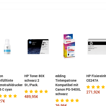
on
HP Toner 80X
edding
HP Fixiereinh
fülltinte
schwarz 2
Tintenpatrone
CE247A
enstrahldrucker
St./Pack.
Kompatibel mit
6 C cyan
Canon PG-540XL
271,92€
schwarz
489,95€
27€
36,96€