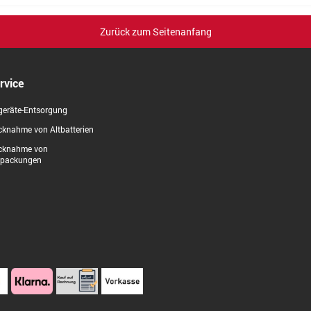
Zurück zum Seitenanfang
rvice
geräte-Entsorgung
knahme von Altbatterien
cknahme von
rpackungen