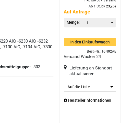
inkl. MwSt +
Versand
Ab 1 Stück
23,26€
Auf Anfrage
Menge:
1
20 AiO, -6230 AiO, -6232
In den Einkaufswagen
, -7130 AiO, -7134 AiO, -7830
Best.-Nr.: T6N02AE
Versand
Wacker 24
hsmittelgruppe:
303
Lieferung an Standort
aktualisieren
Auf die Liste
Herstellerinformationen