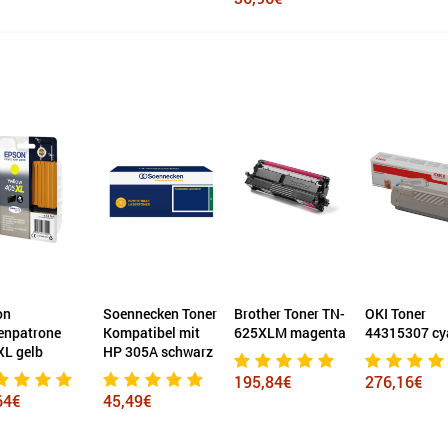
on
Soennecken Toner
Brother Toner TN-
OKI Toner
enpatrone
Kompatibel mit
625XLM magenta
44315307 cy
XL gelb
HP 305A schwarz
195,84€
276,16€
64€
45,49€