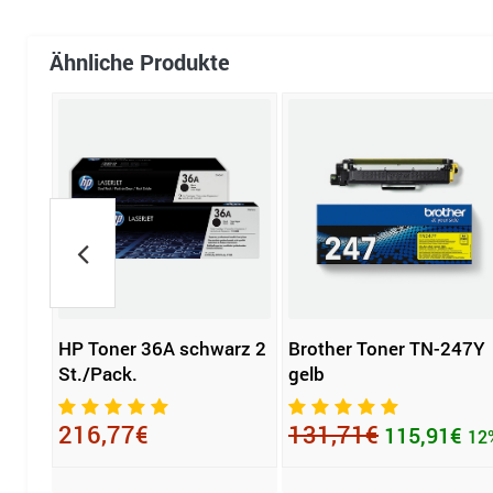
Ähnliche Produkte
7507
HP Toner 36A schwarz 2
Brother Toner TN-247Y
St./Pack.
gelb
216,77€
131,71€
115,91€
12