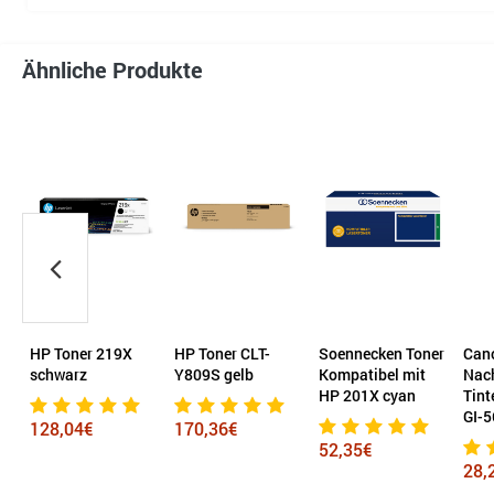
Ähnliche Produkte
er
HP Toner 219X
HP Toner CLT-
Soennecken Toner
Can
schwarz
Y809S gelb
Kompatibel mit
Nach
HP 201X cyan
Tint
GI-5
128,04€
170,36€
52,35€
28,