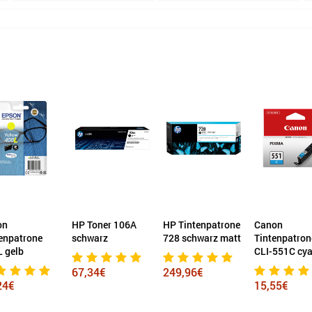
on
HP Toner 106A
HP Tintenpatrone
Canon
enpatrone
schwarz
728 schwarz matt
Tintenpatron
 gelb
CLI-551C cy
67,34€
249,96€
24€
15,55€