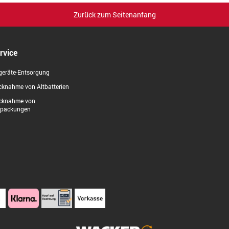
Zurück zum Seitenanfang
rvice
geräte-Entsorgung
knahme von Altbatterien
cknahme von
rpackungen