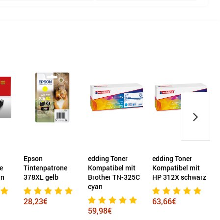
Epson
edding Toner
edding Toner
e
Tintenpatrone
Kompatibel mit
Kompatibel mit
an
378XL gelb
Brother TN-325C
HP 312X schwarz
cyan
28,23€
63,66€
59,98€