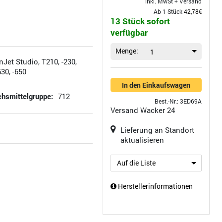
inkl. MwSt +
Versand
Ab 1 Stück
42,78€
13 Stück sofort
verfügbar
Menge:
1
Jet Studio, T210, -230,
630, -650
In den Einkaufswagen
hsmittelgruppe:
712
Best.-Nr.: 3ED69A
Versand
Wacker 24
Lieferung an Standort
aktualisieren
Auf die Liste
Herstellerinformationen