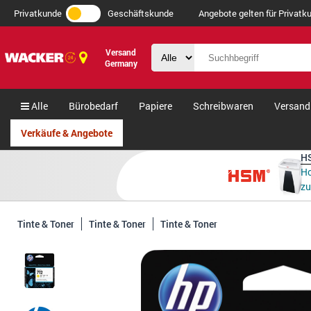
Privatkunde
Geschäftskunde
Angebote gelten für Privatku
Versand
Germany
Alle
Bürobedarf
Papiere
Schreibwaren
Versand
Verkäufe & Angebote
HS
Ho
zu
Tinte & Toner
Tinte & Toner
Tinte & Toner