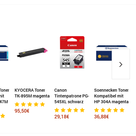
Toner
KYOCERA Toner
Canon
Soennecken Toner
mit
TK-895M magenta
Tintenpatrone PG-
Kompatibel mit
T
247M
545XL schwarz
HP 304A magenta
95,50€
29,18€
36,88€