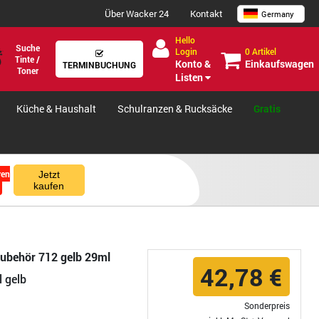
Über Wacker 24
Kontakt
Germany
Hello
Suche
0 Artikel
Login
Tinte /
Einkaufswagen
Konto &
TERMINBUCHUNG
Toner
Listen
Küche & Haushalt
Schulranzen & Rucksäcke
Gratis
ren
Jetzt
kaufen
zubehör 712 gelb 29ml
42,78 €
 gelb
Sonderpreis