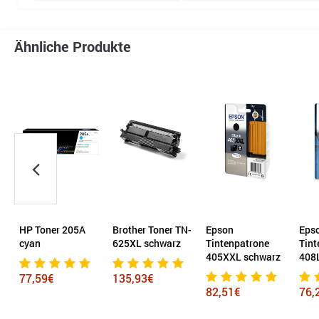
Ähnliche Produkte
9
HP Toner 205A
Brother Toner TN-
Epson
Eps
cyan
625XL schwarz
Tintenpatrone
Tint
405XXL schwarz
408L
77,59€
135,93€
82,51€
76,