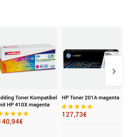
edding Toner Kompatibel
HP Toner 201A magenta
Epso
mit HP 410X magenta
T11D
127,73€
140,94€
112