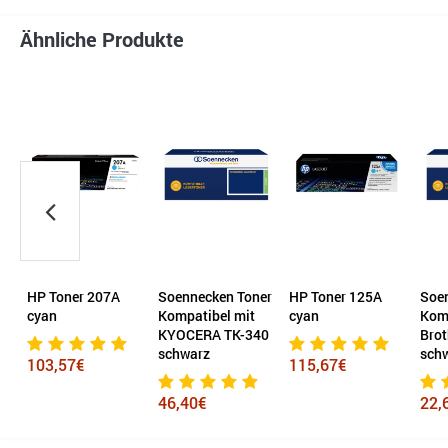
Ähnliche Produkte
er
HP Toner 207A
Soennecken Toner
HP Toner 125A
Soe
cyan
Kompatibel mit
cyan
Komp
KYOCERA TK-340
Bro
schwarz
sch
103,57€
115,67€
46,40€
22,