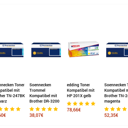
nnecken Toner
Soennecken
edding Toner
Soennecken 
atibel mit
Trommel
Kompatibel mit
Kompatibel 
ther TN-247BK
Kompatibel mit
HP 201X gelb
Brother TN-
warz
Brother DR-3200
magenta
78,66€
60€
38,07€
52,35€