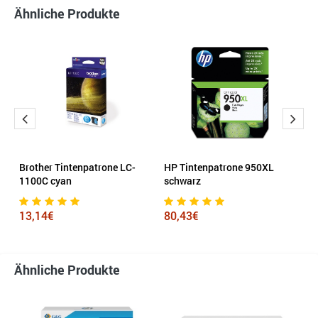
Ähnliche Produkte
Brother Tintenpatrone LC-
HP Tintenpatrone 950XL
E
1100C cyan
schwarz
he
13,14€
80,43€
4
Ähnliche Produkte