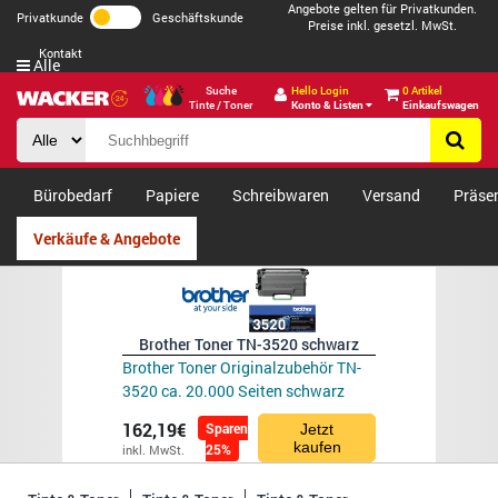
Angebote gelten für Privatkunden.
Privatkunde
Geschäftskunde
Preise inkl. gesetzl. MwSt.
Kontakt
Alle
Suche
Hello Login
0 Artikel
Tinte / Toner
Konto & Listen
Einkaufswagen
Bürobedarf
Papiere
Schreibwaren
Versand
Präse
Verkäufe & Angebote
Brother Toner TN-3520 schwarz
Brother Toner Originalzubehör TN-
3520 ca. 20.000 Seiten schwarz
162,19€
Sparen
Jetzt
kaufen
25%
inkl. MwSt.