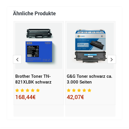
Ähnliche Produkte
Brother Toner TN-
G&G Toner schwarz ca.
eddi
P
821XLBK schwarz
3.000 Seiten
Kompa
DR-2
168,44€
42,07€
116