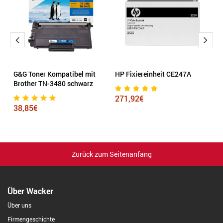
el
G&G Toner Kompatibel mit
HP Fixiereinheit CE247A
H
an
Brother TN-3480 schwarz
271,92€
1
38,85€
Zurück zum Seitenanfang
Über Wacker
Über uns
Firmengeschichte