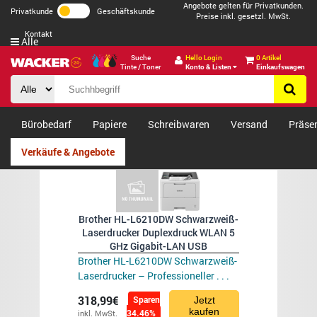
Angebote gelten für Privatkunden.
Privatkunde
Geschäftskunde
Preise inkl. gesetzl. MwSt.
Kontakt
Alle
Suche
Hello Login
0 Artikel
Tinte / Toner
Konto & Listen
Einkaufswagen
Bürobedarf
Papiere
Schreibwaren
Versand
Präse
Verkäufe & Angebote
Brother HL-L6210DW Schwarzweiß-
Laserdrucker Duplexdruck WLAN 5
GHz Gigabit-LAN USB
Brother HL-L6210DW Schwarzweiß-
Laserdrucker – Professioneller . . .
318,99€
Sparen
Jetzt
kaufen
34.46%
inkl. MwSt.