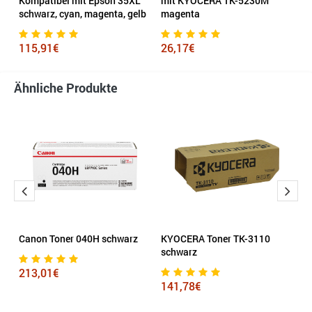
Kompatibel mit Epson 35XL
mit KYOCERA TK-5230M
c
schwarz, cyan, magenta, gelb
magenta
2
115,91€
26,17€
Ähnliche Produkte
Canon Toner 040H schwarz
KYOCERA Toner TK-3110
K
schwarz
c
213,01€
141,78€
1