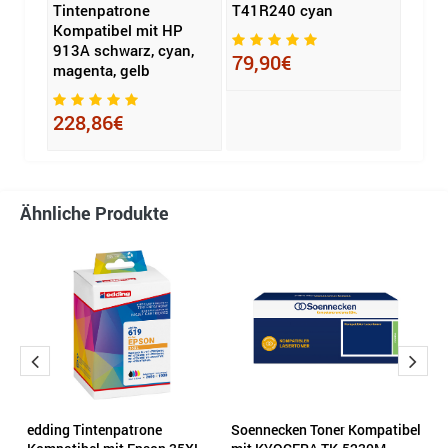
Tintenpatrone
T41R240 cyan
LC-1
0
Kompatibel mit HP
913A schwarz, cyan,
79,90€
18,
magenta, gelb
228,86€
Ähnliche Produkte
el
edding Tintenpatrone
Soennecken Toner Kompatibel
E