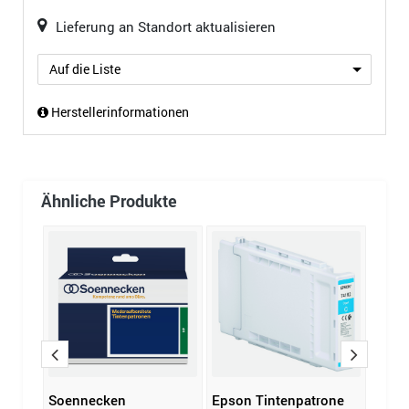
Lieferung an Standort aktualisieren
Auf die Liste
Herstellerinformationen
Ähnliche Produkte
r
Soennecken
Epson Tintenpatrone
Broth