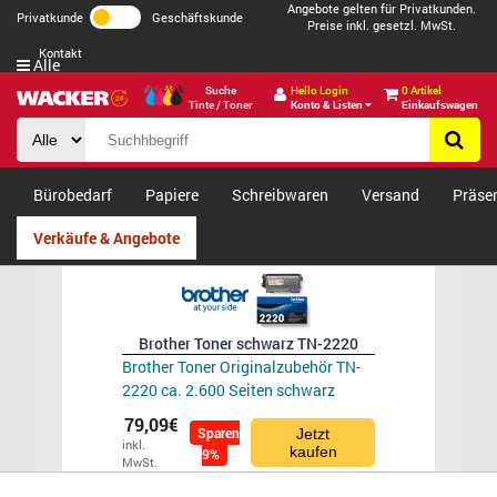
Angebote gelten für Privatkunden.
Privatkunde
Geschäftskunde
Preise inkl. gesetzl. MwSt.
Kontakt
Alle
Suche
Hello Login
0 Artikel
Tinte / Toner
Konto & Listen
Einkaufswagen
Bürobedarf
Papiere
Schreibwaren
Versand
Präse
Verkäufe & Angebote
Brother Toner schwarz TN-2220
Brother Toner Originalzubehör TN-
2220 ca. 2.600 Seiten schwarz
79,09€
Sparen
Jetzt
inkl.
kaufen
9%
MwSt.