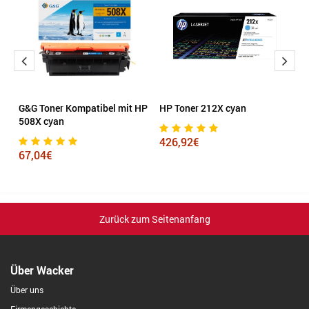
G&G Toner Kompatibel mit HP
HP Toner 212X cyan
H
508X cyan
s
426,92€
67,04€
7
Zurück zum Seitenanfang
Über Wacker
Über uns