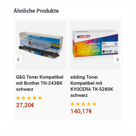
Ähnliche Produkte
DR-
G&G Toner Kompatibel
edding Toner
HP T
mit Brother TN-243BK
Kompatibel mit
gelb
schwarz
KYOCERA TK-5280K
schwarz
€
85,
8%
27,20€
140,17€