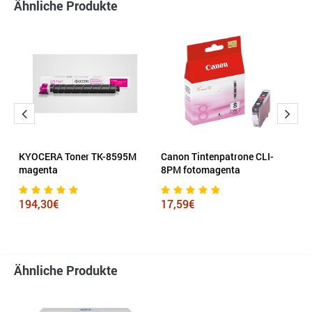
Ähnliche Produkte
KYOCERA Toner TK-8595M
Canon Tintenpatrone CLI-
K
magenta
8PM fotomagenta
s
194,30€
17,59€
1
Ähnliche Produkte