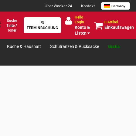
Über Wacker 24
Kontakt
Germany
Hello
Suche
0 Artikel
Login
Tinte /
Einkaufswagen
Konto &
TERMINBUCHUNG
Toner
Listen
Küche & Haushalt
Schulranzen & Rucksäcke
Gratis