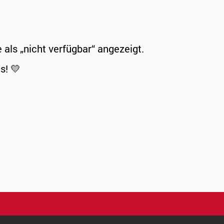
ls „nicht verfügbar“ angezeigt.
s! 💛