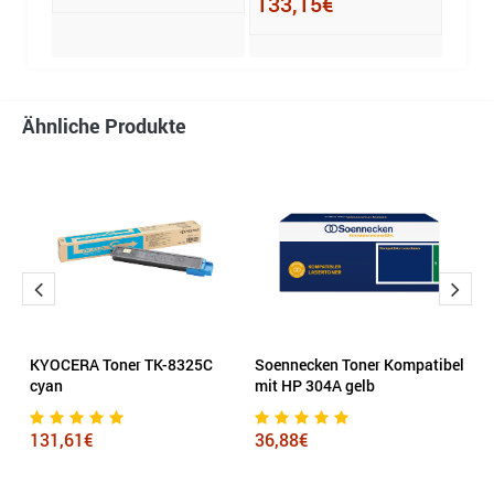
133,15€
Ähnliche Produkte
t
KYOCERA Toner TK-8325C
Soennecken Toner Kompatibel
O
cyan
mit HP 304A gelb
3
131,61€
36,88€