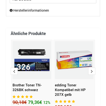
Herstellerinformationen
Ähnliche Produkte
 37A
Brother Toner TN-
edding Toner
HP T
326BK schwarz
Kompatibel mit HP
2 St.
207X gelb
90,18€
79,36€
477
12%