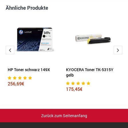
Ähnliche Produkte
HP Toner schwarz 149X
KYOCERA Toner TK-5315Y
H
gelb
m
b
256,69€
175,45€
1
Zurück zum Seitenanfang