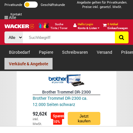
Angebote gelten für Privatkunden.
Privatkunde
Geschäftskunde
Preise inkl. gesetzl. MwSt.
Kontakt
Alle
Suche
Hello Login
0 Artikel
Tinte / Toner
Konto & Listen
Einkaufswagen
Bürobedarf
Papiere
Schreibwaren
Versand
Präse
Verkäufe & Angebote
Brother Trommel DR-2300
Brother Trommel DR-2300 ca.
12.000 Seiten schwarz
92,62€
Sparen
Jetzt
inkl.
kaufen
10%
MwSt.