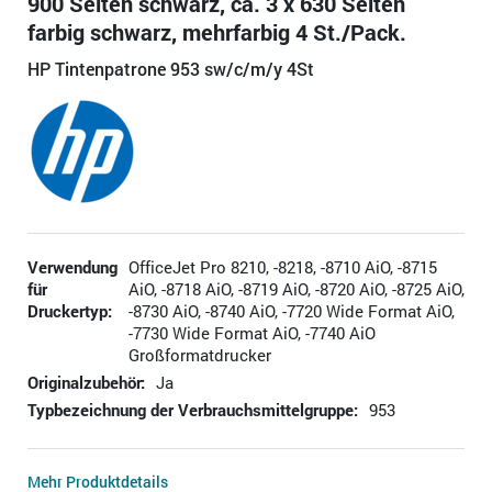
900 Seiten schwarz, ca. 3 x 630 Seiten
farbig schwarz, mehrfarbig 4 St./Pack.
HP Tintenpatrone 953 sw/c/m/y 4St
Verwendung
OfficeJet Pro 8210, -8218, -8710 AiO, -8715
für
AiO, -8718 AiO, -8719 AiO, -8720 AiO, -8725 AiO,
Druckertyp:
-8730 AiO, -8740 AiO, -7720 Wide Format AiO,
-7730 Wide Format AiO, -7740 AiO
Großformatdrucker
Originalzubehör:
Ja
Typbezeichnung der Verbrauchsmittelgruppe:
953
Mehr Produktdetails