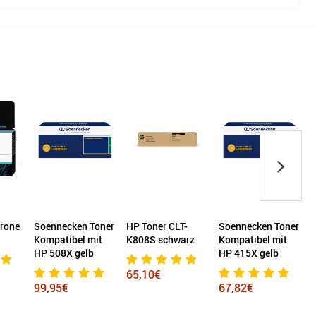
trone
Soennecken Toner
HP Toner CLT-
Soennecken Toner
O
Kompatibel mit
K808S schwarz
Kompatibel mit
HP 508X gelb
HP 415X gelb
65,10€
99,95€
67,82€