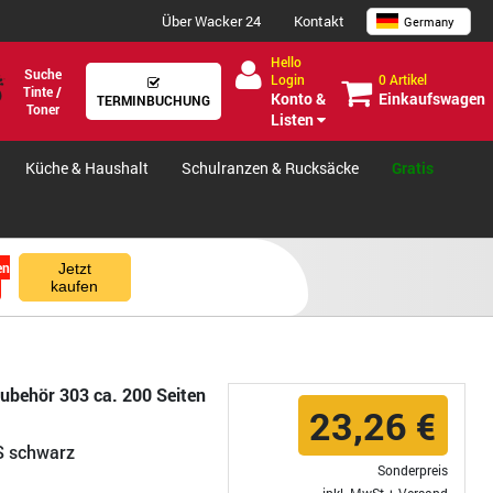
Über Wacker 24
Kontakt
Germany
Hello
Suche
0 Artikel
Login
Tinte /
Einkaufswagen
Konto &
TERMINBUCHUNG
Toner
Listen
Küche & Haushalt
Schulranzen & Rucksäcke
Gratis
en
Jetzt
kaufen
zubehör 303 ca. 200 Seiten
23,26 €
S schwarz
Sonderpreis