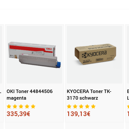
L
OKI Toner 44844506
KYOCERA Toner TK-
magenta
3170 schwarz
335,39€
139,13€