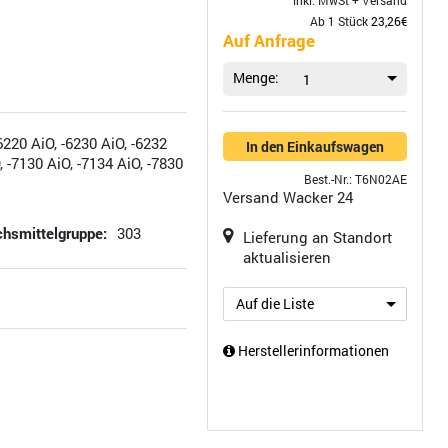
inkl. MwSt +
Versand
Ab 1 Stück
23,26€
Auf Anfrage
Menge:
1
20 AiO, -6230 AiO, -6232
In den Einkaufswagen
, -7130 AiO, -7134 AiO, -7830
Best.-Nr.: T6N02AE
Versand
Wacker 24
hsmittelgruppe:
303
Lieferung an Standort
aktualisieren
Auf die Liste
Herstellerinformationen