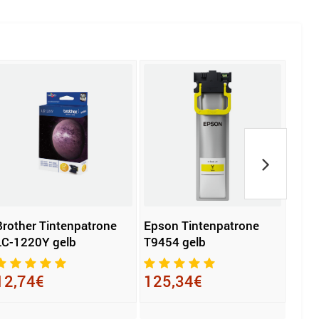
Brother Tintenpatrone
Epson Tintenpatrone
KYOC
LC-1220Y gelb
T9454 gelb
8735
12,74€
125,34€
334