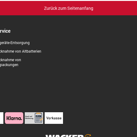
Zurück zum Seitenanfang
rvice
geräte-Entsorgung
knahme von Altbatterien
cknahme von
rpackungen