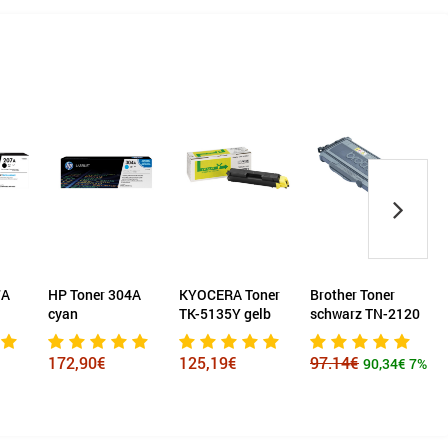
7A
HP Toner 304A
KYOCERA Toner
Brother Toner
cyan
TK-5135Y gelb
schwarz TN-2120
K
172,90€
125,19€
97.14€
90,34€
7%