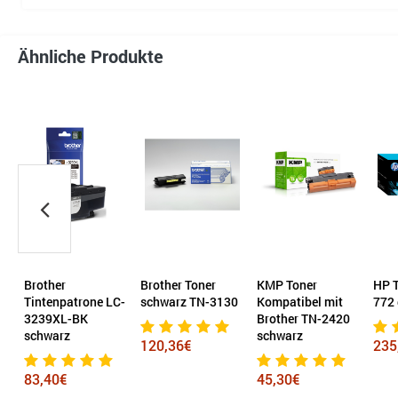
Ähnliche Produkte
Brother
Brother Toner
KMP Toner
HP T
Tintenpatrone LC-
schwarz TN-3130
Kompatibel mit
772 
cker
3239XL-BK
Brother TN-2420
schwarz
schwarz
120,36€
235
83,40€
45,30€