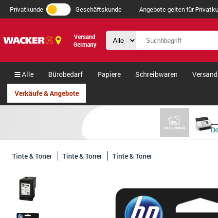
Privatkunde
Geschäftskunde
Angebote gelten für Privatku
Versand
Germany
Alle
Bürobedarf
Papiere
Schreibwaren
Versand
Verkäufe & Angebote
De
Tinte & Toner
Tinte & Toner
Tinte & Toner