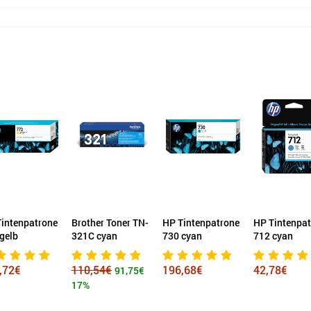
intenpatrone
Brother Toner TN-
HP Tintenpatrone
HP Tintenpa
gelb
321C cyan
730 cyan
712 cyan
,72€
110,54€
196,68€
42,78€
91,75€
17%