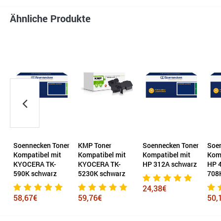
Ähnliche Produkte
Soennecken Toner
KMP Toner
Soennecken Toner
Soe
Kompatibel mit
Kompatibel mit
Kompatibel mit
Komp
KYOCERA TK-
KYOCERA TK-
HP 312A schwarz
HP 
590K schwarz
5230K schwarz
708
24,38€
58,67€
59,76€
50,