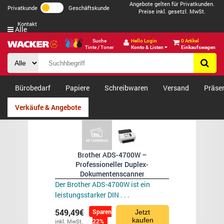
Angebote gelten für Privatkunden.
Privatkunde
Geschäftskunde
Preise inkl. gesetzl. MwSt.
Kontakt
Alle
Suche
Hello Login
0 Artikel
Tinte / Toner
Konto & Listen
Einkaufswagen
Bürobedarf
Papiere
Schreibwaren
Versand
Präse
Verkäufe & Angebote
Brother ADS-4700W –
Professioneller Duplex-
Dokumentenscanner
Der Brother ADS-4700W ist ein
leistungsstarker DIN . . .
549,49€
Sparen
Jetzt
kaufen
22%
inkl. MwSt.