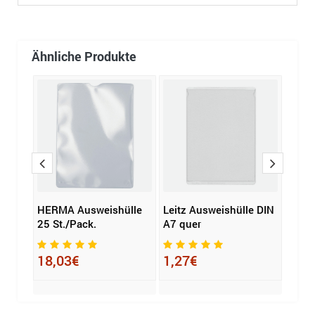
Ähnliche Produkte
hülle
HERMA Ausweishülle
Leitz Ausweishülle DIN
HERM
x H)
25 St./Pack.
A7 quer
25 St
18,03€
1,27€
16,