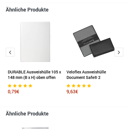
Ähnliche Produkte
DURABLE Ausweishülle 105 x
Veloflex Ausweishülle
D
148 mm (B x H) oben offen
Document Safe® 2
10
o
0,79€
9,63€
1
Ähnliche Produkte