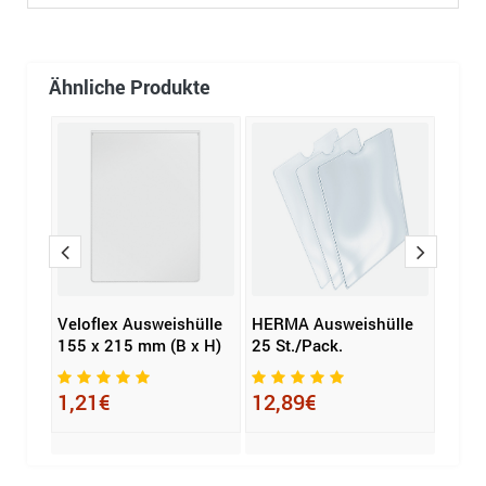
Ähnliche Produkte
hülle
Veloflex Ausweishülle
HERMA Ausweishülle
DURA
 H)
155 x 215 mm (B x H)
25 St./Pack.
148 
oben
1,21€
12,89€
1,1