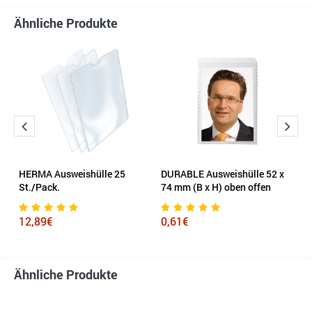
Ähnliche Produkte
 x
HERMA Ausweishülle 25
DURABLE Ausweishülle 52 x
D
St./Pack.
74 mm (B x H) oben offen
1
12,89€
0,61€
0
Ähnliche Produkte