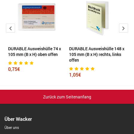
DURABLE Ausweishülle 74 x
DURABLE Ausweishülle 148 x
Ve
105 mm (B x H) oben offen
105 mm (B x H) rechts, links
2
offen
0,75€
1
1,05€
Zurück zum Seitenanfang
Über Wacker
Über uns