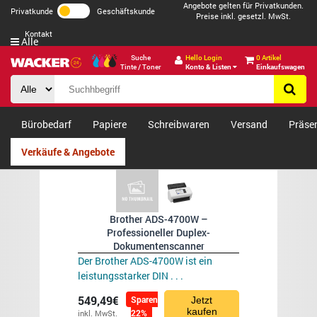
Angebote gelten für Privatkunden.
Privatkunde
Geschäftskunde
Preise inkl. gesetzl. MwSt.
Kontakt
Alle
Suche
Hello Login
0 Artikel
Tinte / Toner
Konto & Listen
Einkaufswagen
Bürobedarf
Papiere
Schreibwaren
Versand
Präse
Verkäufe & Angebote
Brother ADS-4700W –
Professioneller Duplex-
Dokumentenscanner
Der Brother ADS-4700W ist ein
leistungsstarker DIN . . .
549,49€
Sparen
Jetzt
kaufen
22%
inkl. MwSt.