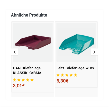
Ähnliche Produkte
HAN Briefablage
Leitz Briefablage WOW
HAN 
A4
KLASSIK KARMA
KLAS
6,30€
3,01€
2,5