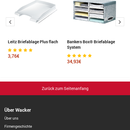
Leitz Briefablage Plus flach
Bankers Box® Briefablage
Le
System
P
3,76€
34,93€
3
Zurück zum Seitenanfang
Über Wacker
Über uns
Firmengeschichte