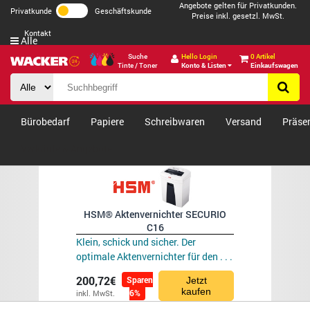
Angebote gelten für Privatkunden.
Privatkunde
Geschäftskunde
Preise inkl. gesetzl. MwSt.
Kontakt
Alle
Suche
Hello Login
0 Artikel
Tinte / Toner
Konto & Listen
Einkaufswagen
Bürobedarf
Papiere
Schreibwaren
Versand
Präse
Verkäufe & Angebote
HSM® Aktenvernichter SECURIO
C16
Klein, schick und sicher. Der
optimale Aktenvernichter für den . . .
200,72€
Sparen
Jetzt
kaufen
6%
inkl. MwSt.