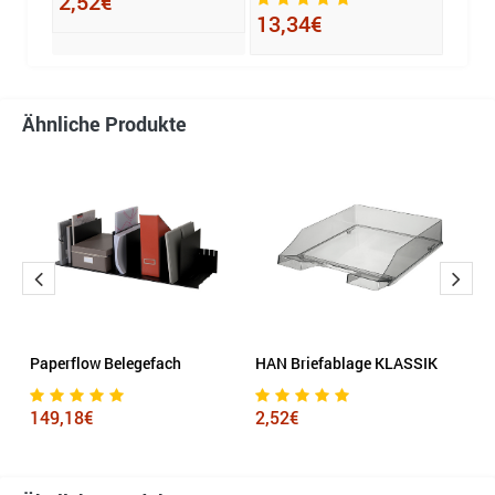
2,52€
76,
13,34€
Ähnliche Produkte
Paperflow Belegefach
HAN Briefablage KLASSIK
H
X
149,18€
2,52€
8