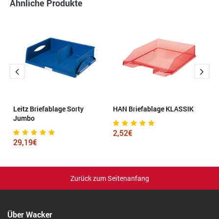
Ähnliche Produkte
Leitz Briefablage Sorty
HAN Briefablage KLASSIK
L
Jumbo
D
2,52€
29,19€
1
Zurück zum Seitenanfang
Über Wacker