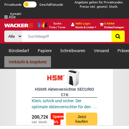
Angebote gelten für Privatkunden.
Privatkunde
Geschäftskunde
Preise inkl. gesetzl. MwSt.
Kontakt
Alle
Suche
Hello Login
0 Artikel
Tinte / Toner
Konto & Listen
Einkaufswagen
Bürobedarf
Papiere
Schreibwaren
Versand
Präse
Verkäufe & Angebote
HSM® Aktenvernichter SECURIO
C16
Klein, schick und sicher. Der
optimale Aktenvernichter für den . . .
200,72€
Sparen
Jetzt
kaufen
6%
inkl. MwSt.