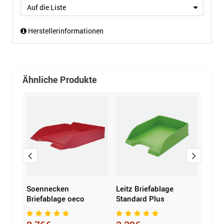
Auf die Liste
Herstellerinformationen
Ähnliche Produkte
Soennecken
Leitz Briefablage
Leitz
A4
Briefablage oeco
Standard Plus
Stan