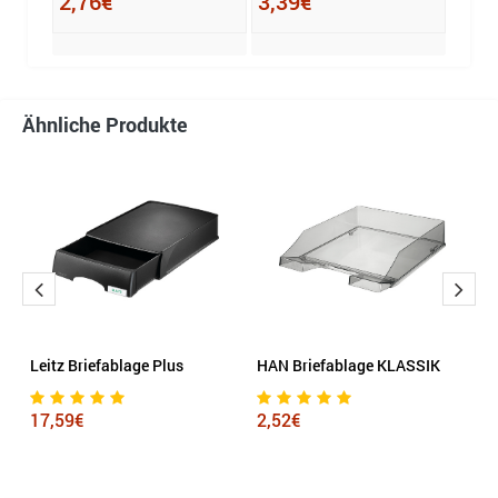
2,76€
3,39€
3,3
Ähnliche Produkte
us
Leitz Briefablage Plus
HAN Briefablage KLASSIK
E
C
S
17,59€
2,52€
4