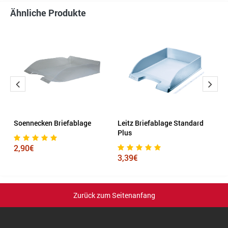
Ähnliche Produkte
Soennecken Briefablage
Leitz Briefablage Standard
Le
Plus
J
2,90€
3,39€
2
Zurück zum Seitenanfang