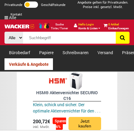
Angebote gelten für Privatkunden.
Privatkunde
Geschäftskunde
Preise inkl. gesetzl. MwSt.
Kontakt
Alle
Suche
Hello Login
0 Artikel
Tinte / Toner
Konto & Listen
Einkaufswagen
Bürobedarf
Papiere
Schreibwaren
Versand
Präse
Verkäufe & Angebote
HSM® Aktenvernichter SECURIO
C16
Klein, schick und sicher. Der
optimale Aktenvernichter für den . . .
200,72€
Sparen
Jetzt
kaufen
6%
inkl. MwSt.