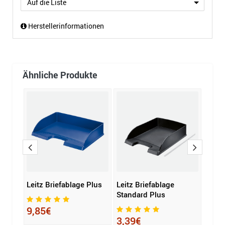
Auf die Liste
Herstellerinformationen
Ähnliche Produkte
 WOW
Leitz Briefablage Plus
Leitz Briefablage
HAN 
Standard Plus
KLAS
9,85€
3,39€
2,5