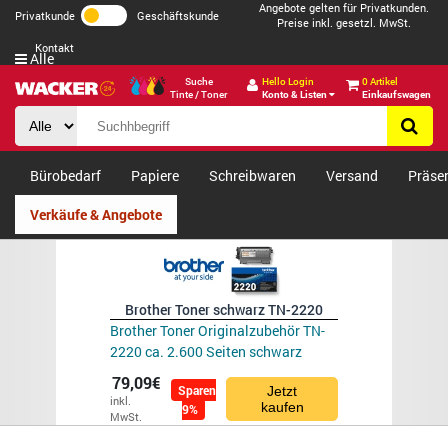
Angebote gelten für Privatkunden.
Privatkunde
Geschäftskunde
Preise inkl. gesetzl. MwSt.
Kontakt
Alle
Suche
Hello Login
0 Artikel
Tinte / Toner
Konto & Listen
Einkaufswagen
Bürobedarf
Papiere
Schreibwaren
Versand
Präse
Verkäufe & Angebote
Brother Toner schwarz TN-2220
Brother Toner Originalzubehör TN-
2220 ca. 2.600 Seiten schwarz
79,09€
Sparen
Jetzt
inkl.
kaufen
9%
MwSt.