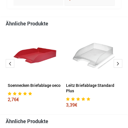
Ähnliche Produkte
Soennecken Briefablage oeco
Leitz Briefablage Standard
E
Plus
S
2,76€
3,39€
4
Ähnliche Produkte