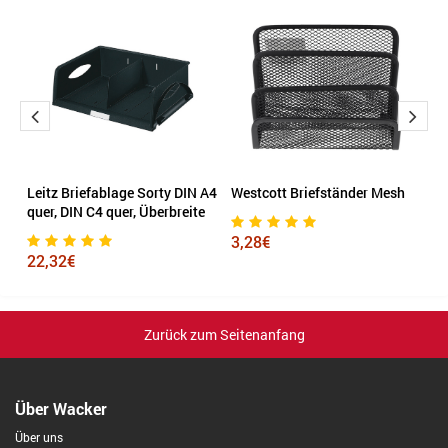
Leitz Briefablage Sorty DIN A4
Westcott Briefständer Mesh
Le
quer, DIN C4 quer, Überbreite
3,28€
9
22,32€
Zurück zum Seitenanfang
Über Wacker
Über uns