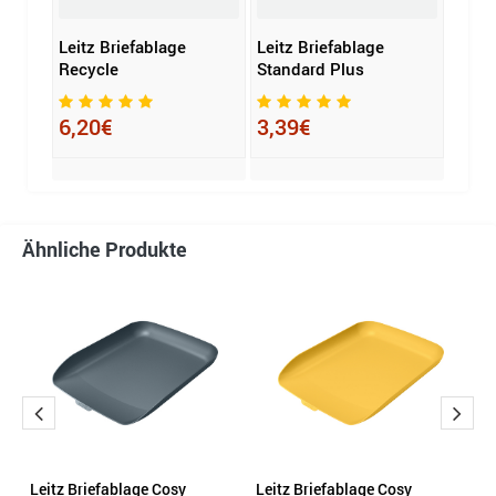
Leitz Briefablage
Leitz Briefablage
Exac
Recycle
Standard Plus
COMB
4 Bri
6,20€
3,39€
43,
Ähnliche Produkte
Leitz Briefablage Cosy
Leitz Briefablage Cosy
Le