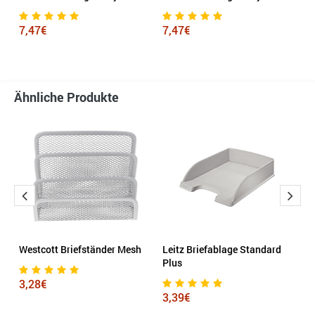
qu
7,47€
7,47€
2
Ähnliche Produkte
Westcott Briefständer Mesh
Leitz Briefablage Standard
Le
Plus
P
3,28€
3,39€
6