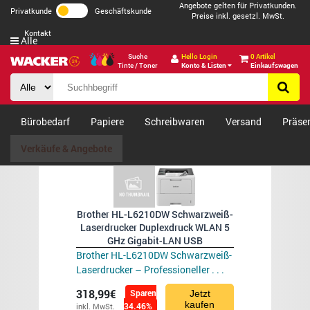
Angebote gelten für Privatkunden.
Privatkunde
Geschäftskunde
Preise inkl. gesetzl. MwSt.
Kontakt
Alle
Suche
Hello Login
0 Artikel
Tinte / Toner
Konto & Listen
Einkaufswagen
Bürobedarf
Papiere
Schreibwaren
Versand
Präse
Verkäufe & Angebote
Brother HL-L6210DW Schwarzweiß-
Laserdrucker Duplexdruck WLAN 5
GHz Gigabit-LAN USB
Brother HL-L6210DW Schwarzweiß-
Laserdrucker – Professioneller . . .
318,99€
Sparen
Jetzt
kaufen
34.46%
inkl. MwSt.