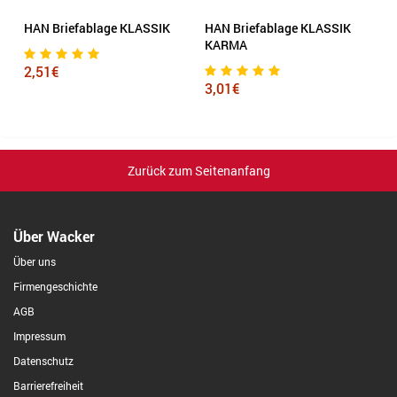
HAN Briefablage KLASSIK
HAN Briefablage KLASSIK
L
KARMA
D
2,51€
3,01€
1
Zurück zum Seitenanfang
Über Wacker
Über uns
Firmengeschichte
AGB
Impressum
Datenschutz
Barrierefreiheit