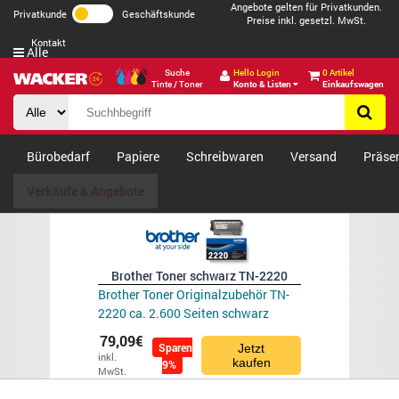
Angebote gelten für Privatkunden.
Privatkunde
Geschäftskunde
Preise inkl. gesetzl. MwSt.
Kontakt
Alle
Suche
Hello Login
0 Artikel
Tinte / Toner
Konto & Listen
Einkaufswagen
Bürobedarf
Papiere
Schreibwaren
Versand
Präse
Verkäufe & Angebote
Brother Toner schwarz TN-2220
Brother Toner Originalzubehör TN-
2220 ca. 2.600 Seiten schwarz
79,09€
Sparen
Jetzt
inkl.
kaufen
9%
MwSt.