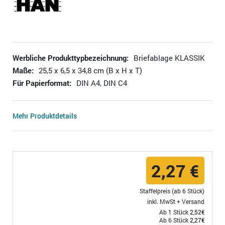
Werbliche Produkttypbezeichnung:
Briefablage KLASSIK
Maße:
25,5 x 6,5 x 34,8 cm (B x H x T)
Für Papierformat:
DIN A4, DIN C4
Mehr Produktdetails
2,27 €
Staffelpreis (ab 6 Stück)
inkl. MwSt +
Versand
Ab 1 Stück
2,52€
Ab 6 Stück
2,27€