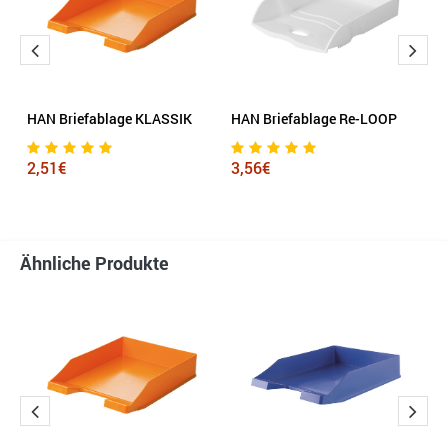
HAN Briefablage KLASSIK
HAN Briefablage Re-LOOP
L
D
2,51€
3,56€
1
Ähnliche Produkte