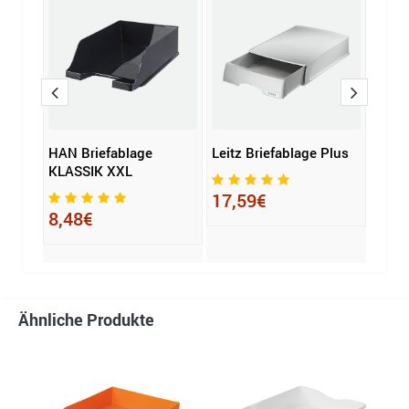
HAN Briefablage
Leitz Briefablage Plus
Leitz
KLASSIK XXL
2 St.
17,59€
8,48€
18,
Ähnliche Produkte