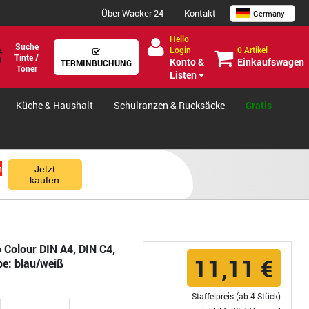
Über Wacker 24
Kontakt
Germany
Hello
Suche
0 Artikel
Login
Tinte /
Einkaufswagen
Konto &
TERMINBUCHUNG
Toner
Listen
Küche & Haushalt
Schulranzen & Rucksäcke
Gratis
n
Jetzt
kaufen
 Colour DIN A4, DIN C4,
11,11 €
rbe: blau/weiß
Staffelpreis (ab 4 Stück)