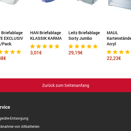
Briefablage
Leitz Briefablage
MAUL
Leitz Briefab
SSIK KARMA
Sorty Jumbo
Kartenständer
Standard Pl
Acryl
1€
29,19€
3,39€
22,23€
Zurück zum Seitenanfang
rvice
geräte-Entsorgung
knahme von Altbatterien