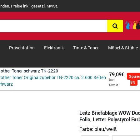
nden. Preise inkl. gesetzl. MwSt.
Präsentation
Elektronik
Tinte & Toner
Möbel & Stühle
rother Toner schwarz TN-2220
79,09€
Spare
rother Toner Originalzubehör TN-2220 ca. 2.600 Seiten
inkl.
9%
chwarz
MwSt.
Leitz Briefablage WOW Duo
Folio, Letter Polystyrol Fa
Farbe:
blau/weiß