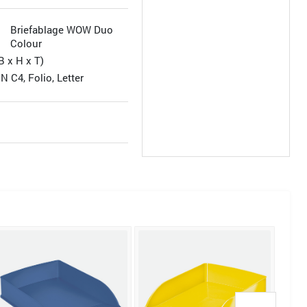
Briefablage WOW Duo
Colour
B x H x T)
N C4, Folio, Letter