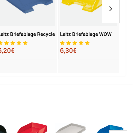
Leitz Briefablage Recycle
Leitz Briefablage WOW
Leit
Stan
6,20€
6,30€
3,3