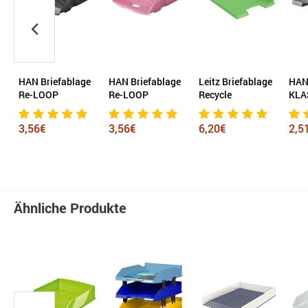
e
HAN Briefablage
Leitz Briefablage
HAN Briefablage
Leit
Re-LOOP
Recycle
KLASSIK
Stan
3,56€
6,20€
2,51€
3,3
Ähnliche Produkte