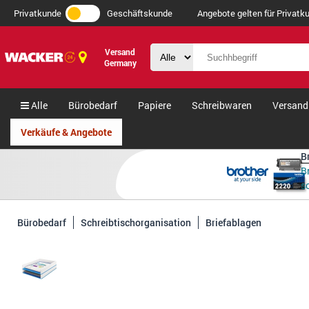
Privatkunde
Geschäftskunde
Angebote gelten für Privatku
Versand
Germany
Alle
Bürobedarf
Papiere
Schreibwaren
Versand
Verkäufe & Angebote
B
B
s
Bürobedarf
Schreibtischorganisation
Briefablagen