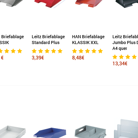
z Briefablage
HAN Briefablage
Leitz Briefablage
Leitz Briefab
dard Plus
KLASSIK XXL
Jumbo Plus DIN
WOW
A4 quer
9€
8,48€
6,30€
13,34€