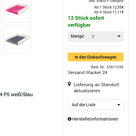
inkl. MwSt +
Versand
Ab 1 Stück
12,35€
Ab 4 Stück
11,11€
12 Stück sofort
verfügbar
Menge:
1
In den Einkaufswagen
Best.-Nr.: 53611036
Versand
Wacker 24
Lieferung an Standort
aktualisieren
4 PS weiß/blau
Auf die Liste
Herstellerinformationen