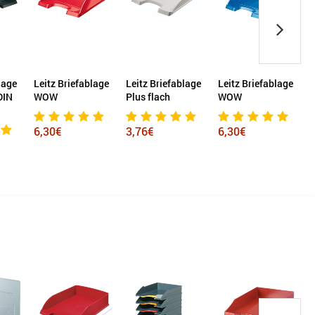
lage
Leitz Briefablage
Leitz Briefablage
Exacompta
L
Plus flach
WOW
Briefablage
R
Combo Midi
Linicolor® 4
3,76€
6,30€
St./Pack.
43,34€