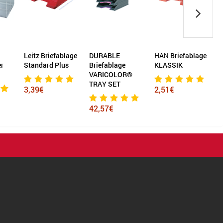
lage
DURABLE
HAN Briefablage
Leitz Briefablage
L
us
Briefablage
KLASSIK
Recycle
VARICOLOR®
A
TRAY SET
2,51€
6,20€
42,57€