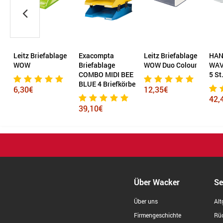
e
Exacompta
Leitz Briefablage
HAN Briefablage
HAN 
Briefablage
WOW Duo Colour
WAVE EXCLUSIV
KLA
COMBO MIDI BEE
5 St./Pack.
BLUE 4 Briefkörbe
12,35€
3,0
42,48€
39,10€
Über Wacker
Se
Über uns
Alt
Firmengeschichte
Rüc