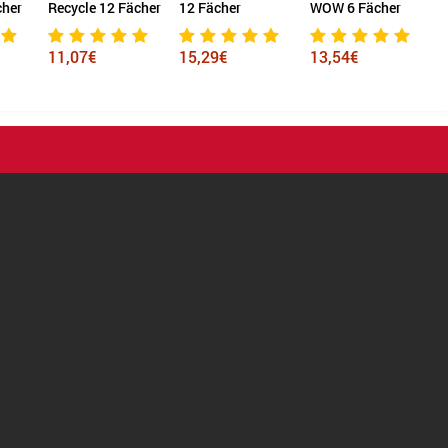
ächer
12 Fächer
WOW 6 Fächer
Harmonika® 24
E
Fächer
15,29€
13,54€
23,56€