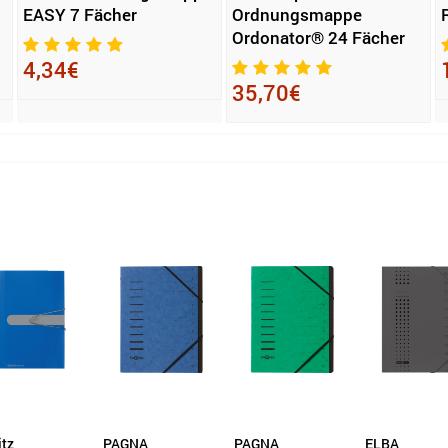
EASY 7 Fächer
Ordnungsmappe
Ordonator® 24 Fächer
4,34€
35,70€
NA
PAGNA
ELBA
Exacompta