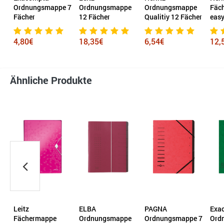
 7
Ordnungsmappe
Ordnungsmappe
Fächermappe
Ord
12 Fächer
Qualitiy 12 Fächer
easy orga to go
12 F
18,35€
6,54€
12,51€
5,8
Ähnliche Produkte
ELBA
PAGNA
Exacompta
PAG
Ordnungsmappe
Ordnungsmappe 7
Ordnungsmappe
Ord