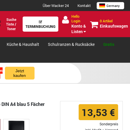
Über Wacker 24
Kontakt
Germany
Hello
Suche
0 Artikel
Login
Tinte /
Einkaufswagen
Konto &
TERMINBUCHUNG
Toner
Listen
Küche & Haushalt
Schulranzen & Rucksäcke
Gratis
en
Jetzt
kaufen
 DIN A4 blau 5 Fächer
13,53 €
Sonderpreis