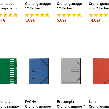
nungsmappe
Ordnungsmappe
Ordnungsmappe
Ordnungsma
ächer
12 Fächer
chic 7 Fächer
Ordonator® 
Fächer
9€
5,89€
14,02€
49,80€
NA
Exacompta
Leitz
Leitz
nungsmappe
Ordnungsmappe 7
Ordnungsmappe
Ordnungsma