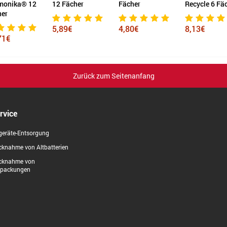
ächer
Fächer
Recycle 6 Fächer
Recycle 12 F
9€
4,80€
8,13€
11,07€
Zurück zum Seitenanfang
rvice
geräte-Entsorgung
knahme von Altbatterien
cknahme von
rpackungen