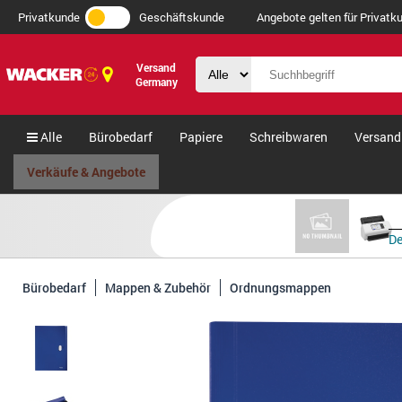
Privatkunde
Geschäftskunde
Angebote gelten für Privatku
Versand
Germany
Alle
Bürobedarf
Papiere
Schreibwaren
Versand
Verkäufe & Angebote
De
Bürobedarf
Mappen & Zubehör
Ordnungsmappen