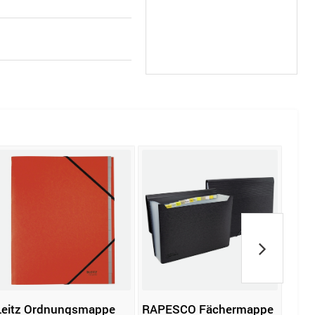
Leitz Ordnungsmappe
RAPESCO Fächermappe
Ben