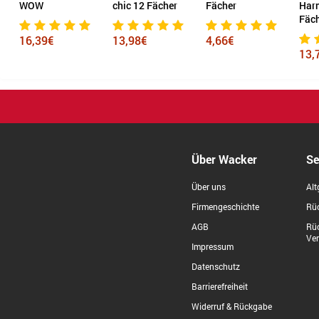
chic 12 Fächer
Fächer
Harmonika® 12
12 F
Fächer
13,98€
4,66€
5,8
13,71€
Über Wacker
Se
Über uns
Alt
Firmengeschichte
Rüc
AGB
Rü
Ve
Impressum
Datenschutz
Barrierefreiheit
Widerruf & Rückgabe