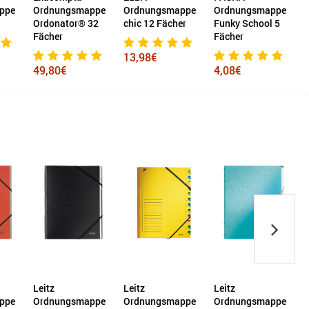
ppe
Ordnungsmappe
Ordnungsmappe
Ordnungsmappe 7
32
chic 12 Fächer
Funky School 5
Fächer
R
Fächer
13,98€
5,20€
4,08€
Leitz
Leitz
Exacompta
ppe
Ordnungsmappe
Ordnungsmappe
Ordnungsmappe