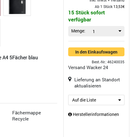
inkl. MwSt +
Versand
Ab 1 Stück
13,53€
15 Stück sofort
verfügbar
Menge:
1
In den Einkaufswagen
e A4 5Fächer blau
Best.-Nr.: 46240035
Versand
Wacker 24
Lieferung an Standort
aktualisieren
Auf die Liste
Fächermappe
Herstellerinformationen
Recycle