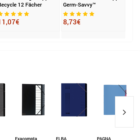
Recycle 12 Fächer
Germ-Savvy™
250 
11,07€
8,73€
12,
ELBA
PAGNA
PAGNA
L