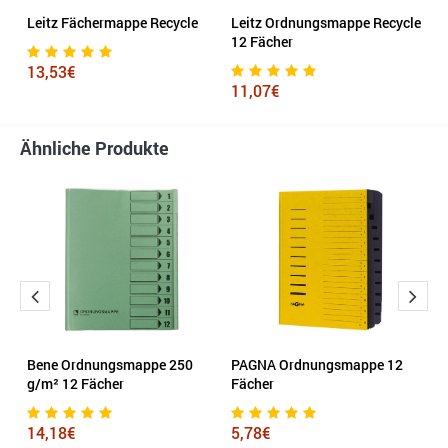
Leitz Fächermappe Recycle
Leitz Ordnungsmappe Recycle
L
12 Fächer
F
13,53€
11,07€
1
Ähnliche Produkte
Bene Ordnungsmappe 250
PAGNA Ordnungsmappe 12
P
g/m² 12 Fächer
Fächer
F
14,18€
5,78€
4