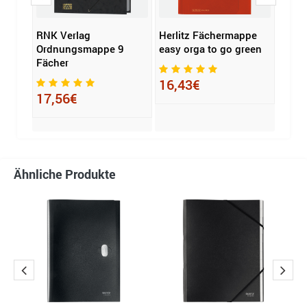
RNK Verlag
Herlitz Fächermappe
PAG
7
Ordnungsmappe 9
easy orga to go green
Ordn
Fächer
Fäch
16,43€
17,56€
5,7
Ähnliche Produkte