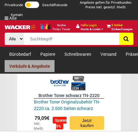
Angebote gelten für Privatkunden.
Privatkunde
Geschäftskunde
Preise inkl. gesetzl. MwSt.
Kontakt
Alle
Suche
Hello Login
0 Artikel
Tinte / Toner
Konto & Listen
Einkaufswagen
Bürobedarf
Papiere
Schreibwaren
Versand
Präse
Verkäufe & Angebote
Brother Toner schwarz TN-2220
Brother Toner Originalzubehör TN-
2220 ca. 2.600 Seiten schwarz
79,09€
Sparen
Jetzt
inkl.
kaufen
9%
MwSt.