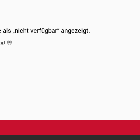
ls „nicht verfügbar“ angezeigt.
s! 💛