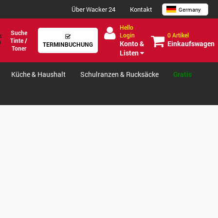
Über Wacker 24
Kontakt
Germany
Hello
Suche
0 Artikel
Login
Tinte /
Einkaufswagen
Konto &
TERMINBUCHUNG
Toner
Listen
Küche & Haushalt
Schulranzen & Rucksäcke
Gratis