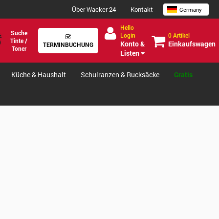
Über Wacker 24
Kontakt
Germany
Hello
Suche
0 Artikel
Login
Tinte /
Einkaufswagen
Konto &
TERMINBUCHUNG
Toner
Listen
Küche & Haushalt
Schulranzen & Rucksäcke
Gratis