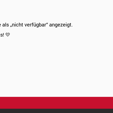
ls „nicht verfügbar“ angezeigt.
s! 💛