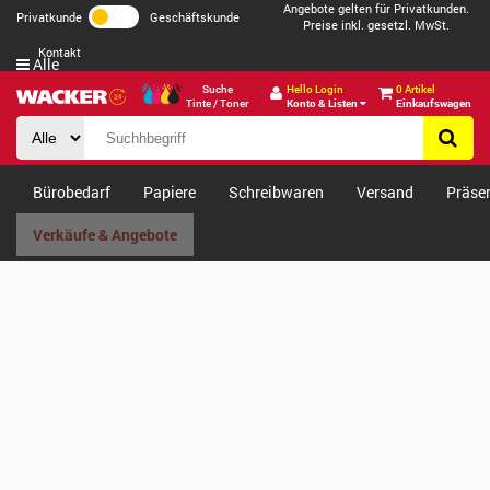
Angebote gelten für Privatkunden.
Privatkunde
Geschäftskunde
Preise inkl. gesetzl. MwSt.
Kontakt
Alle
Suche
Hello Login
0 Artikel
Tinte / Toner
Konto & Listen
Einkaufswagen
Bürobedarf
Papiere
Schreibwaren
Versand
Präse
Verkäufe & Angebote