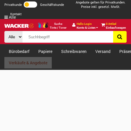
Angebote gelten für Privatkunden.
Privatkunde
Geschäftskunde
Preise inkl. gesetzl. MwSt.
Kontakt
Alle
Suche
Hello Login
0 Artikel
Tinte / Toner
Konto & Listen
Einkaufswagen
Bürobedarf
Papiere
Schreibwaren
Versand
Präse
Verkäufe & Angebote