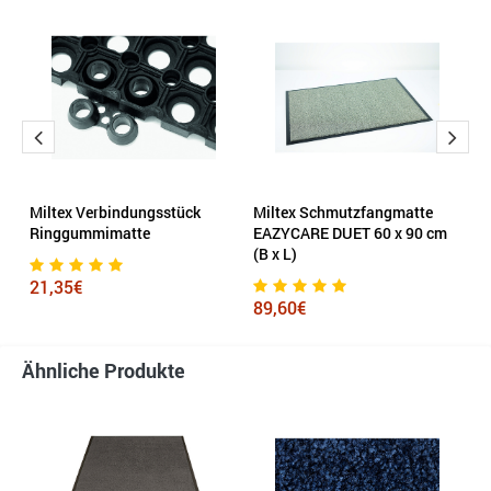
Miltex Verbindungsstück
Miltex Schmutzfangmatte
M
m
Ringgummimatte
EAZYCARE DUET 60 x 90 cm
E
(B x L)
x 
21,35€
89,60€
1
Ähnliche Produkte