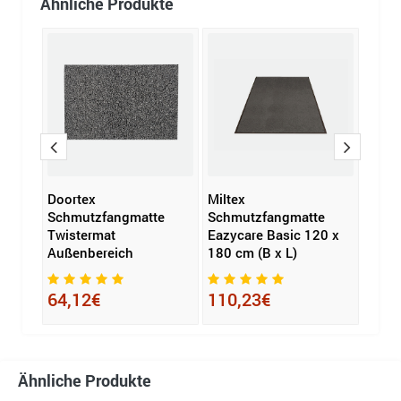
Ähnliche Produkte
Doortex
Miltex
Milte
e
Schmutzfangmatte
Schmutzfangmatte
Schm
Twistermat
Eazycare Basic 120 x
Eazyc
Außenbereich
180 cm (B x L)
cm (B
64,12€
110,23€
33,
Ähnliche Produkte