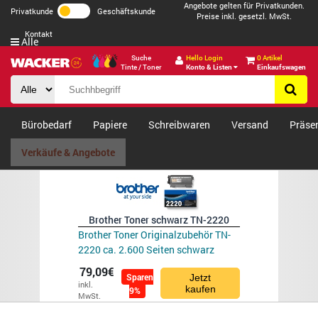
Angebote gelten für Privatkunden.
Privatkunde
Geschäftskunde
Preise inkl. gesetzl. MwSt.
Kontakt
Alle
Suche
Hello Login
0 Artikel
Tinte / Toner
Konto & Listen
Einkaufswagen
Bürobedarf
Papiere
Schreibwaren
Versand
Präse
Verkäufe & Angebote
Brother Toner schwarz TN-2220
Brother Toner Originalzubehör TN-
2220 ca. 2.600 Seiten schwarz
79,09€
Sparen
Jetzt
inkl.
kaufen
9%
MwSt.