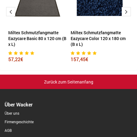
Miltex Schmutzfangmatte
Miltex Schmutzfangmatte
M
Eazycare Basic 80 x 120 cm (B
Eazycare Color 120 x 180 cm
E
x L)
(B x L)
x 
57,22€
157,45€
1
Zurück zum Seitenanfang
Über Wacker
Über uns
Firmengeschichte
AGB