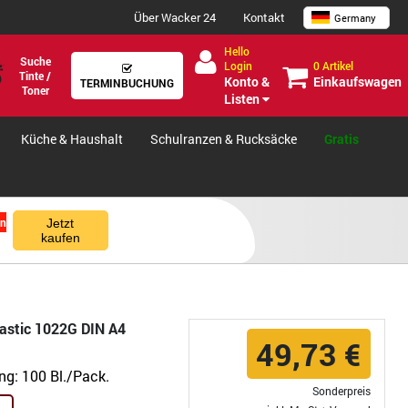
Über Wacker 24
Kontakt
Germany
Hello
Suche
0 Artikel
Login
Tinte /
Einkaufswagen
Konto &
TERMINBUCHUNG
Toner
Listen
Küche & Haushalt
Schulranzen & Rucksäcke
Gratis
en
Jetzt
kaufen
lastic 1022G DIN A4
49,73 €
ung:
100 Bl./Pack.
Sonderpreis