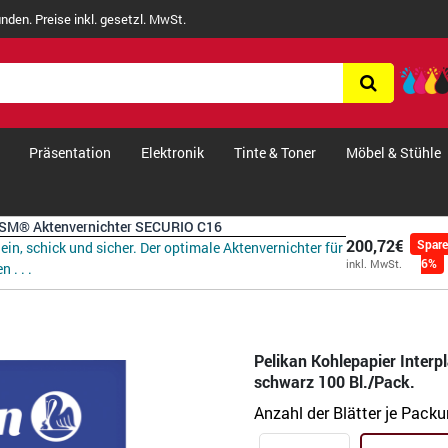
nden. Preise inkl. gesetzl. MwSt.
Präsentation
Elektronik
Tinte & Toner
Möbel & Stühle
SM® Aktenvernichter SECURIO C16
200,72€
Spar
lein, schick und sicher. Der optimale Aktenvernichter für
6%
inkl. MwSt.
n . . .
Pelikan Kohlepapier Interp
schwarz 100 Bl./Pack.
Anzahl der Blätter je Pack