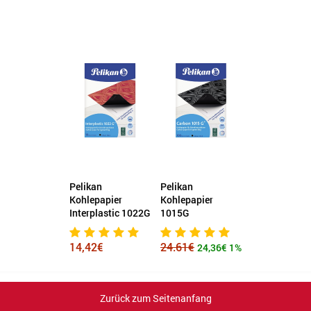
Pelikan
Pelikan
Kohlepapier
Kohlepapier
Interplastic 1022G
1015G
14,42€
24.61€
24,36€
1%
Zurück zum Seitenanfang