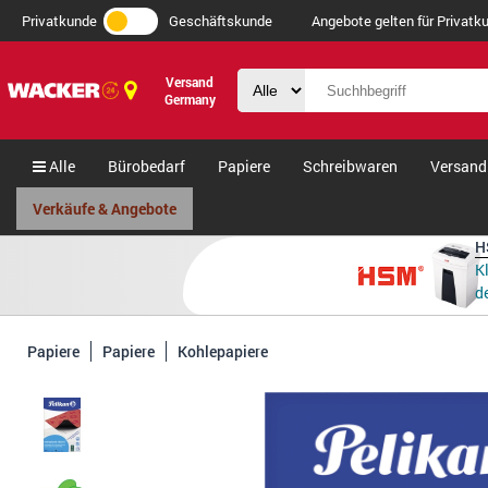
Privatkunde
Geschäftskunde
Angebote gelten für Privatku
Versand
Germany
Alle
Bürobedarf
Papiere
Schreibwaren
Versand
Verkäufe & Angebote
H
K
de
Papiere
Papiere
Kohlepapiere