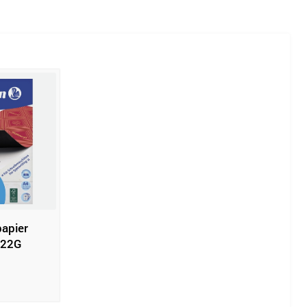
papier
022G