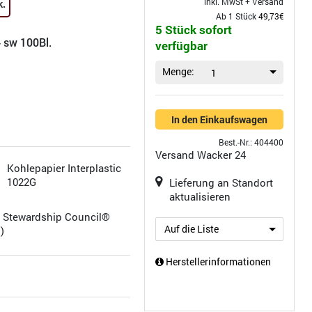
inkl. MwSt +
Versand
k.
Ab 1 Stück
49,73€
5 Stück sofort
 sw 100Bl.
verfügbar
Menge:
1
In den Einkaufswagen
Best.-Nr.: 404400
Versand
Wacker 24
Kohlepapier Interplastic
1022G
Lieferung an Standort
aktualisieren
t Stewardship Council®
Auf die Liste
)
Herstellerinformationen