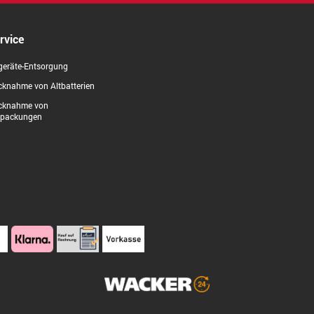
rvice
geräte-Entsorgung
knahme von Altbatterien
cknahme von
rpackungen