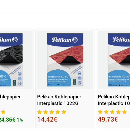
hlepapier
Pelikan Kohlepapier
Pelikan Kohle
Interplastic 1022G
Interplastic 1
14,42€
49,73€
24,36€
1%