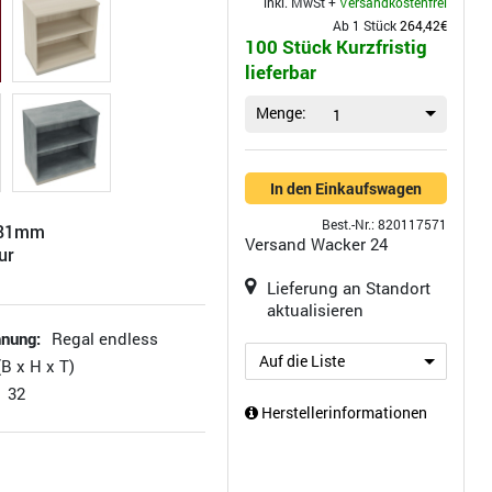
inkl. MwSt +
Versandkostenfrei
Ab 1 Stück
264,42€
100 Stück Kurzfristig
lieferbar
Menge:
1
In den Einkaufswagen
Best.-Nr.: 820117571
781mm
Versand
Wacker 24
ur
Lieferung an Standort
aktualisieren
hnung:
Regal endless
Auf die Liste
B x H x T)
32
Herstellerinformationen