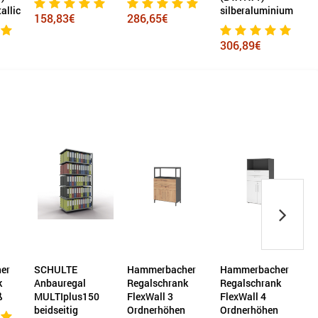
allic
silberaluminium
158,83€
286,65€
306,89€
er
SCHULTE
Hammerbacher
Hammerbacher
k
Anbauregal
Regalschrank
Regalschrank
R
ß
MULTIplus150
FlexWall 3
FlexWall 4
beidseitig
Ordnerhöhen
Ordnerhöhen