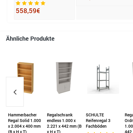
558,59€
Ähnliche Produkte
Hammerbacher
Regalschrank
SCHULTE
Rega
Regal Solid 1.000
endless 1.000 x
Reifenregal 3
Ord
x 2.004 x 400 mm
2.221 x 442 mm (B
Fachböden
1.00
(B x H x T)
x H x T)
442 