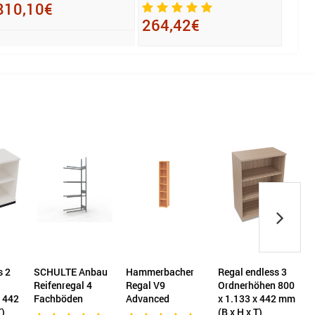
810,10€
193
264,42€
s 2
SCHULTE Anbau
Hammerbacher
Regal endless 3
Reifenregal 4
Regal V9
Ordnerhöhen 800
R
x 442
Fachböden
Advanced
x 1.133 x 442 mm
w
T)
(B x H x T)