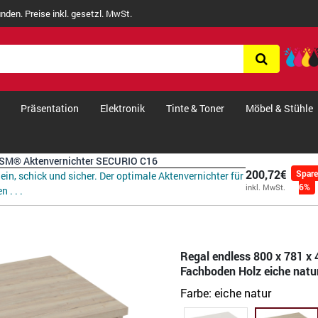
nden. Preise inkl. gesetzl. MwSt.
Präsentation
Elektronik
Tinte & Toner
Möbel & Stühle
SM® Aktenvernichter SECURIO C16
200,72€
Spar
lein, schick und sicher. Der optimale Aktenvernichter für
6%
inkl. MwSt.
n . . .
Regal endless 800 x 781 x 
Fachboden Holz eiche natu
Farbe:
eiche natur