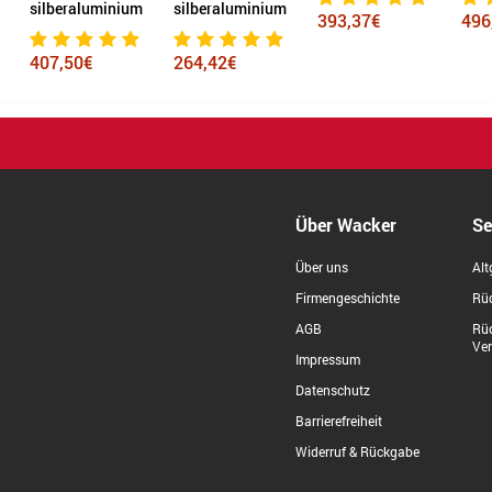
silberaluminium
silberaluminium
393,37€
496
407,50€
264,42€
Über Wacker
Se
Über uns
Alt
Firmengeschichte
Rüc
AGB
Rü
Ve
Impressum
Datenschutz
Barrierefreiheit
Widerruf & Rückgabe