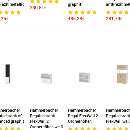
razit metallic
graphit
anthrazit met
230,81€
,25€
485,38€
281,79€
merbacher
Hammerbacher
Hammerbacher
Hammerbach
alschrank V9
Regalschrank
Regal FlexWall 2
Regalschran
nced graphit
FlexWall 2
Ordnerhöhen
FlexWall wei
Ordnerhöhen weiß