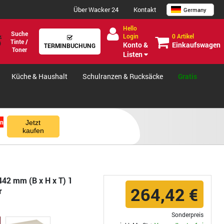
Über Wacker 24
Kontakt
Germany
Hello
Suche
0 Artikel
Login
Tinte /
Einkaufswagen
Konto &
TERMINBUCHUNG
Toner
Listen
Küche & Haushalt
Schulranzen & Rucksäcke
Gratis
en
Jetzt
kaufen
442 mm (B x H x T) 1
264,42 €
r
Sonderpreis