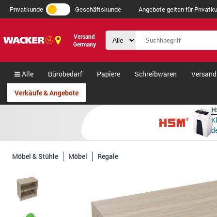
Privatkunde
Geschäftskunde
Angebote gelten für Privatku
Versand
Germany
Alle
Bürobedarf
Papiere
Schreibwaren
Versand
Verkäufe & Angebote
H
K
de
Möbel & Stühle
Möbel
Regale