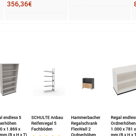
356,36€
l endless 5
SCHULTE Anbau
Hammerbacher
Regal endles
nerhöhen
Reifenregal 5
Regalschrank
Ordnerhöhen
0 x 1.869 x
Fachböden
FlexWall 2
1.000 x 781 
mm (B x H x T)
Ordnerhöhen
mm (B x H x 