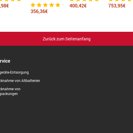
,98€
400,42€
753,95€
356,36€
Zurück zum Seitenanfang
rvice
geräte-Entsorgung
knahme von Altbatterien
cknahme von
rpackungen