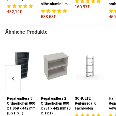
silberaluminium
anth
160,97€
432,14€
688,68€
450
Ähnliche Produkte
Regal endless 5
Regal endless 2
SCHULTE
Ham
Ordnerhöhen 800
Ordnerhöhen 800
Reifenregal 6
Reg
2
x 1.869 x 442 mm
x 781 x 442 mm (B
Fachböden
Adva
(B x H x T)
x H x T)