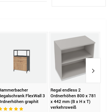
Hammerbacher
Regal endless 2
SCHU
Regalschrank FlexWall 3
Ordnerhöhen 800 x 781
MULT
Ordnerhöhen graphit
x 442 mm (B x H x T)
Fac
verkehrsweiß