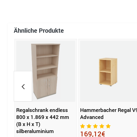
Ähnliche Produkte
Regalschrank endless
Hammerbacher Regal V
x
800 x 1.869 x 442 mm
Advanced
x H x
(B x H x T)
silberaluminium
169,12€