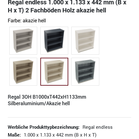
Regal endless 1.000 x 1.133 x 442 mm (B x
H x T) 2 Fachböden Holz akazie hell
Farbe:
akazie hell
Regal 3OH B1000xT442xH1133mm
Silberaluminium/Akazie hell
Werbliche Produkttypbezeichnung:
Regal endless
Maße:
1.000 x 1.133 x 442 mm (B x H x T)