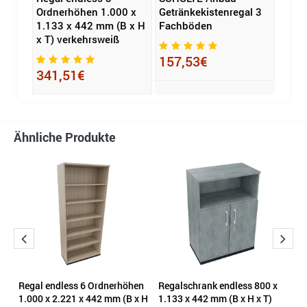
Ordnerhöhen 1.000 x
Getränkekistenregal 3
1.000
1.133 x 442 mm (B x H
Fachböden
mm (B
x T) verkehrsweiß
silbe
157,53€
341,51€
458
Ähnliche Produkte
n
Regal endless 6 Ordnerhöhen
Regalschrank endless 800 x
H
 H
1.000 x 2.221 x 442 mm (B x H
1.133 x 442 mm (B x H x T)
V