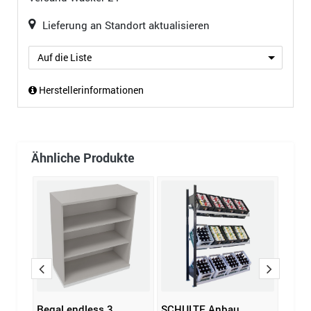
Lieferung an Standort aktualisieren
Auf die Liste
Herstellerinformationen
Ähnliche Produkte
Regal endless 3
SCHULTE Anbau
Rega