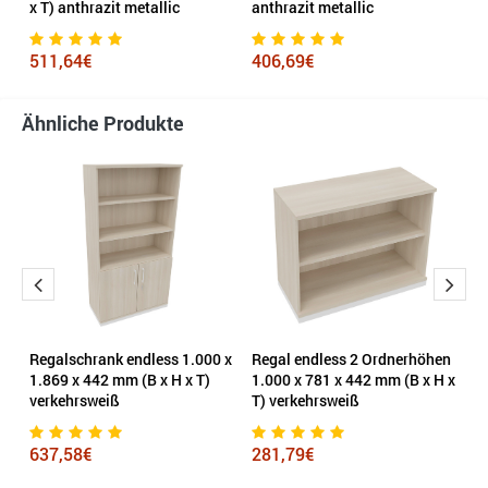
x T) anthrazit metallic
anthrazit metallic
5
511,64€
406,69€
Ähnliche Produkte
Regalschrank endless 1.000 x
Regal endless 2 Ordnerhöhen
S
1.869 x 442 mm (B x H x T)
1.000 x 781 x 442 mm (B x H x
F
verkehrsweiß
T) verkehrsweiß
1
637,58€
281,79€