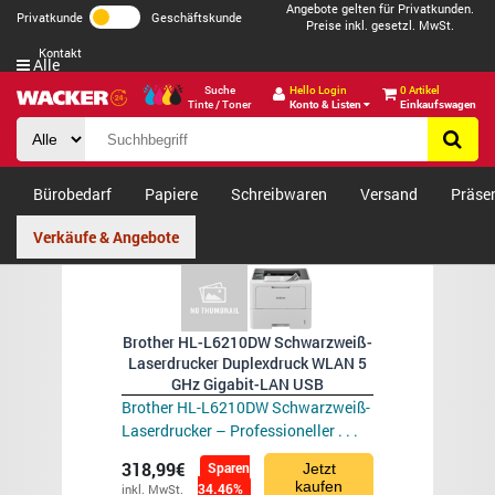
Angebote gelten für Privatkunden.
Privatkunde
Geschäftskunde
Preise inkl. gesetzl. MwSt.
Kontakt
Alle
Suche
Hello Login
0 Artikel
Tinte / Toner
Konto & Listen
Einkaufswagen
Bürobedarf
Papiere
Schreibwaren
Versand
Präse
Verkäufe & Angebote
Brother HL-L6210DW Schwarzweiß-
Laserdrucker Duplexdruck WLAN 5
GHz Gigabit-LAN USB
Brother HL-L6210DW Schwarzweiß-
Laserdrucker – Professioneller . . .
318,99€
Sparen
Jetzt
kaufen
34.46%
inkl. MwSt.