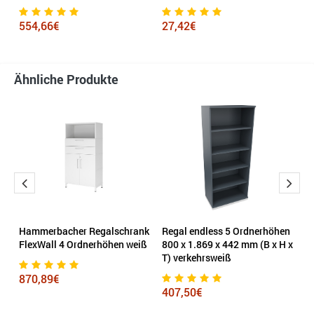
s
554,66€
27,42€
5
Ähnliche Produkte
Hammerbacher Regalschrank
Regal endless 5 Ordnerhöhen
p
FlexWall 4 Ordnerhöhen weiß
800 x 1.869 x 442 mm (B x H x
k
T) verkehrsweiß
870,89€
1
407,50€