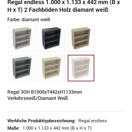
Regal endless 1.000 x 1.133 x 442 mm (B x
H x T) 2 Fachböden Holz diamant weiß
Farbe:
diamant weiß
Regal 3OH B1000xT442xH1133mm
Verkehrsweiß/Diamant Weiß
Werbliche Produkttypbezeichnung:
Regal endless
Maße:
1.000 x 1.133 x 442 mm (B x H x T)