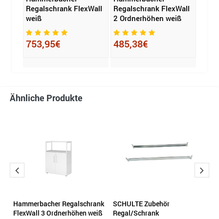
x
Regalschrank FlexWall
Regalschrank FlexWall
Ordn
B x H
weiß
2 Ordnerhöhen weiß
1.86
ium
x T) 
753,95€
485,38€
450
Ähnliche Produkte
Hammerbacher Regalschrank
SCHULTE Zubehör
R
FlexWall 3 Ordnerhöhen weiß
Regal/Schrank
1.