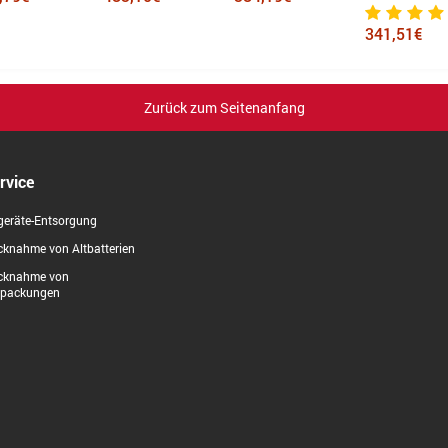
341,51€
458,09€
Zurück zum Seitenanfang
rvice
geräte-Entsorgung
knahme von Altbatterien
cknahme von
rpackungen