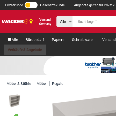
Privatkunde
Geschäftskunde
Angebote gelten für Privatku
Versand
Germany
Alle
Bürobedarf
Papiere
Schreibwaren
Versand
Verkäufe & Angebote
Br
Br
s
Möbel & Stühle
Möbel
Regale