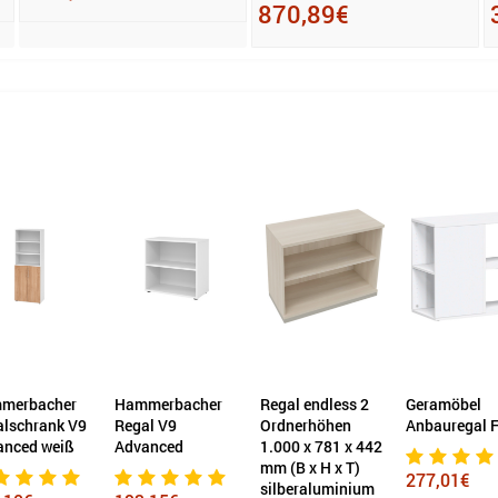
870,89€
mmerbacher
Regal endless 2
Geramöbel
Hammerbac
al V9
Ordnerhöhen
Anbauregal Flex
Regalschra
anced
1.000 x 781 x 442
FlexWall 3
mm (B x H x T)
Ordnerhöhe
277,01€
silberaluminium