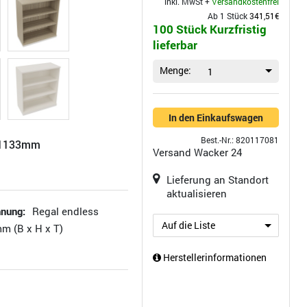
inkl. MwSt +
Versandkostenfrei
Ab 1 Stück
341,51€
100 Stück Kurzfristig
lieferbar
Menge:
1
In den Einkaufswagen
Best.-Nr.: 820117081
H1133mm
Versand
Wacker 24
Lieferung an Standort
aktualisieren
hnung:
Regal endless
Auf die Liste
mm (B x H x T)
Herstellerinformationen