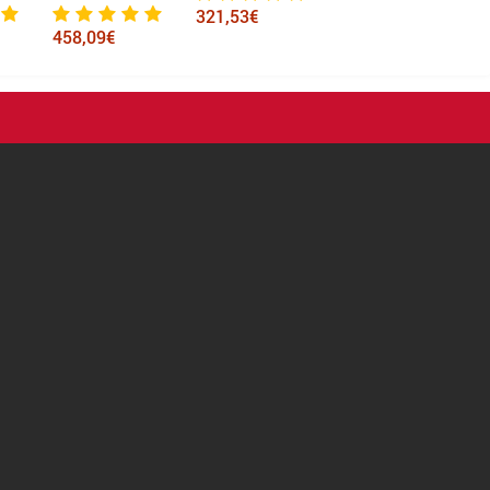
321,53€
763,78€