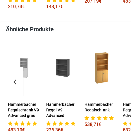
207,19€
483,10€
19
143,17€
Ähnliche Produkte
r
Hammerbacher
Hammerbacher
Hammerbacher
Ha
V9
Regal V9
Regalschrank
Regalschrank V9
Re
Advanced
Advanced graphit
Ad
538,71€
236,36€
632,79€
48