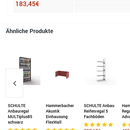
183,45€
Ähnliche Produkte
Hammerbacher
SCHULTE Anbau
Hammerbacher
Ha
Akustik
Reifenregal 5
Regalschrank V9
Reg
Einhausung
Fachböden
Advanced weiß
Adv
FlexWall