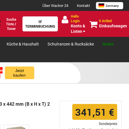
Über Wacker 24
Kontakt
Germany
Hello
Suche
0 Artikel
Login
Tinte /
Einkaufswagen
Konto &
TERMINBUCHUNG
Toner
Listen
Küche & Haushalt
Schulranzen & Rucksäcke
Gratis
en
Jetzt
kaufen
3 x 442 mm (B x H x T) 2
341,51 €
Sonderpreis