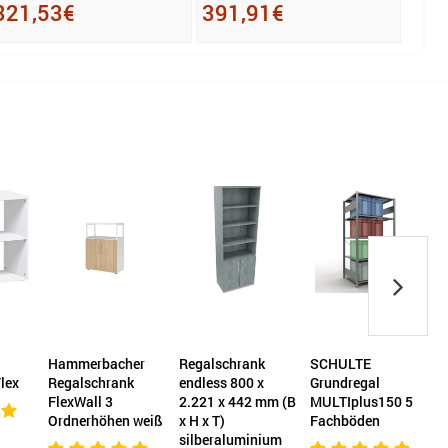
321,53€
391,91€
her
Regalschrank
SCHULTE
Regal endless 6
nk
endless 800 x
Grundregal
Ordnerhöhen 800
2.221 x 442 mm (B
MULTIplus150 5
x 2.221 x 442 mm
n weiß
x H x T)
Fachböden
(B x H x T)
silberaluminium
verkehrsweiß