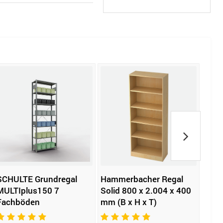
SCHULTE Grundregal
Hammerbacher Regal
Gera
MULTIplus150 7
Solid 800 x 2.004 x 400
Fachböden
mm (B x H x T)
279