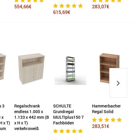
283,07€
615,69€
457,31€
nk
SCHULTE
Hammerbacher
Hammerbacher
00 x
Grundregal
Regal Solid
Regalschrank
2 mm (B
MULTIplus150 7
FlexWall 4
Fachböden
Ordnerhöhen weiß
283,51€
iß