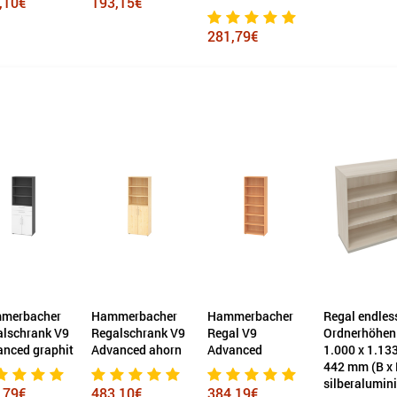
3,15€
554,66€
281,79€
mmerbacher
Hammerbacher
Regal endless 3
Regalschra
galschrank V9
Regal V9
Ordnerhöhen
endless 1.0
vanced ahorn
Advanced
1.000 x 1.133 x
1.133 x 44
442 mm (B x H x T)
x H x T)
silberaluminium
verkehrswe
3,10€
384,19€