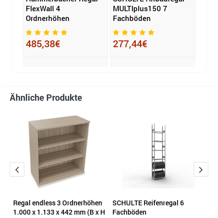
rhöhe
FlexWall 4
MULTIplus150 7
Rega
Ordnerhöhen
Fachböden
4 Or
485,38€
277,44€
763
Ähnliche Produkte
nk
Regal endless 3 Ordnerhöhen
SCHULTE Reifenregal 6
G
1.000 x 1.133 x 442 mm (B x H
Fachböden