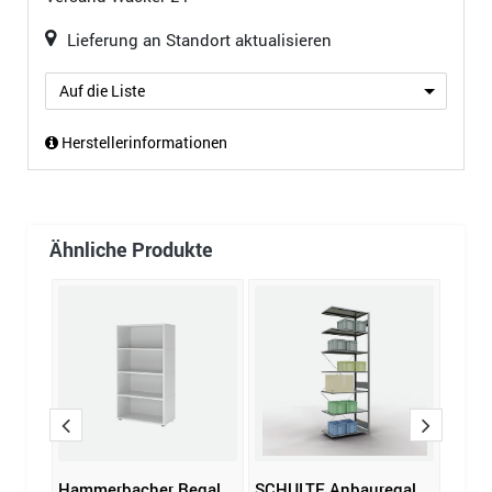
Lieferung an Standort aktualisieren
Auf die Liste
Herstellerinformationen
Ähnliche Produkte
gal
Hammerbacher Regal
SCHULTE Anbauregal
Hamm