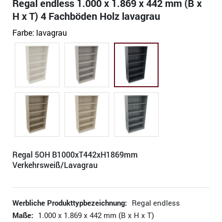
Regal endless 1.000 x 1.869 x 442 mm (B x
H x T) 4 Fachböden Holz lavagrau
Farbe:
lavagrau
Regal 5OH B1000xT442xH1869mm
Verkehrsweiß/Lavagrau
Werbliche Produkttypbezeichnung:
Regal endless
Maße:
1.000 x 1.869 x 442 mm (B x H x T)