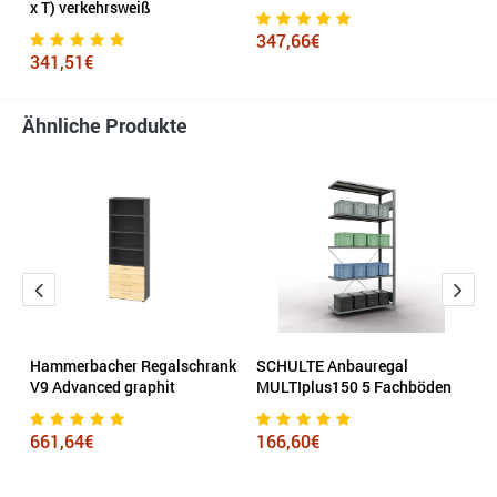
x T) verkehrsweiß
4
347,66€
341,51€
Ähnliche Produkte
nk
Hammerbacher Regalschrank
SCHULTE Anbauregal
R
V9 Advanced graphit
MULTIplus150 5 Fachböden
1.
v
661,64€
166,60€
4