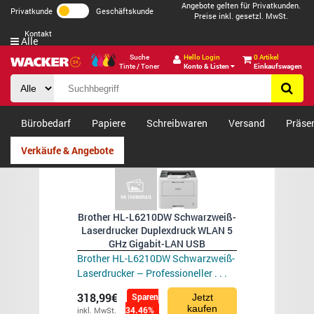
Angebote gelten für Privatkunden.
Privatkunde
Geschäftskunde
Preise inkl. gesetzl. MwSt.
Kontakt
Alle
Suche
Hello Login
0 Artikel
Tinte / Toner
Konto & Listen
Einkaufswagen
Bürobedarf
Papiere
Schreibwaren
Versand
Präse
Verkäufe & Angebote
Brother HL-L6210DW Schwarzweiß-
Laserdrucker Duplexdruck WLAN 5
GHz Gigabit-LAN USB
Brother HL-L6210DW Schwarzweiß-
Laserdrucker – Professioneller . . .
318,99€
Sparen
Jetzt
kaufen
34.46%
inkl. MwSt.