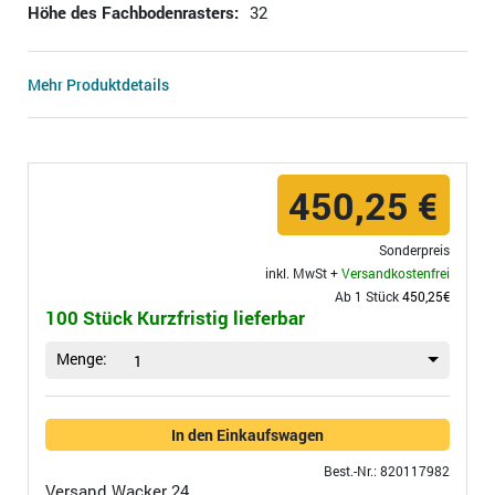
Höhe des Fachbodenrasters:
32
Mehr Produktdetails
450,25 €
Sonderpreis
inkl. MwSt +
Versandkostenfrei
Ab 1 Stück
450,25€
100 Stück Kurzfristig lieferbar
Menge:
1
In den Einkaufswagen
Best.-Nr.: 820117982
Versand
Wacker 24