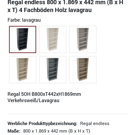
Regal endless 800 x 1.869 x 442 mm (B x H
x T) 4 Fachböden Holz lavagrau
Farbe:
lavagrau
Regal 5OH B800xT442xH1869mm
Verkehrsweiß/Lavagrau
Werbliche Produkttypbezeichnung:
Regal endless
Maße:
800 x 1.869 x 442 mm (B x H x T)