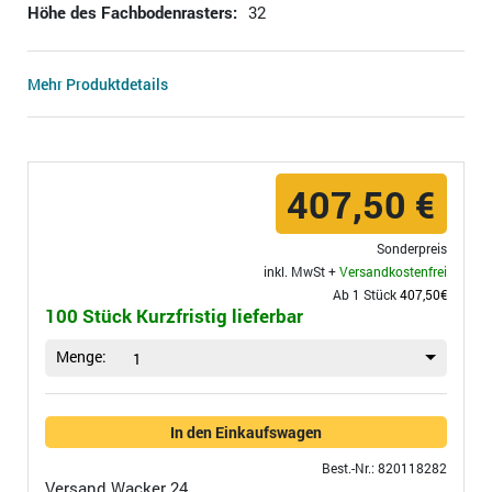
Höhe des Fachbodenrasters:
32
Mehr Produktdetails
407,50 €
Sonderpreis
inkl. MwSt +
Versandkostenfrei
Ab 1 Stück
407,50€
100 Stück Kurzfristig lieferbar
Menge:
1
In den Einkaufswagen
Best.-Nr.: 820118282
Versand
Wacker 24