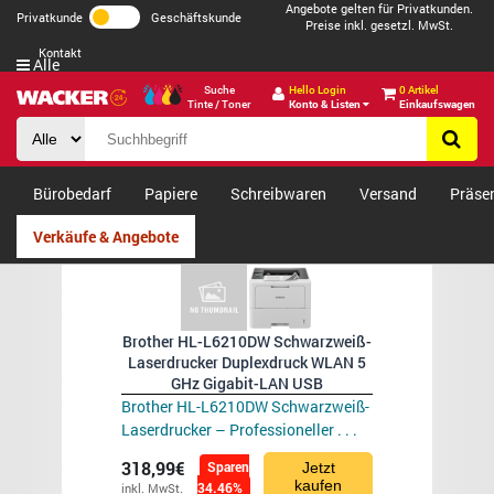
Angebote gelten für Privatkunden.
Privatkunde
Geschäftskunde
Preise inkl. gesetzl. MwSt.
Kontakt
Alle
Suche
Hello Login
0 Artikel
Tinte / Toner
Konto & Listen
Einkaufswagen
Bürobedarf
Papiere
Schreibwaren
Versand
Präse
Verkäufe & Angebote
Brother HL-L6210DW Schwarzweiß-
Laserdrucker Duplexdruck WLAN 5
GHz Gigabit-LAN USB
Brother HL-L6210DW Schwarzweiß-
Laserdrucker – Professioneller . . .
318,99€
Sparen
Jetzt
kaufen
34.46%
inkl. MwSt.