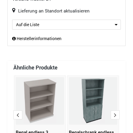
Lieferung an Standort aktualisieren
Auf die Liste
Herstellerinformationen
Ähnliche Produkte
Regal endless 3
Regalschrank endless
Rega