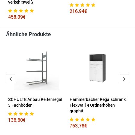
verkehrsweiß
216,94€
4
458,09€
Ähnliche Produkte
nk
SCHULTE Anbau Reifenregal
Hammerbacher Regalschrank
H
3 Fachböden
FlexWall 4 Ordnerhöhen
A
graphit
136,60€
1
763,78€