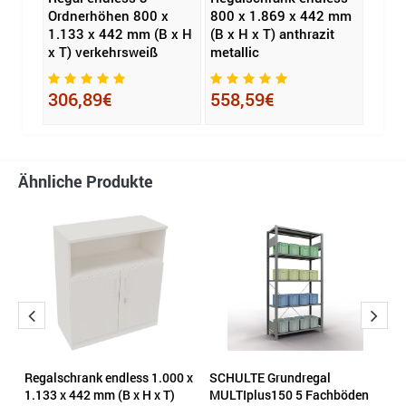
x
Ordnerhöhen 800 x
800 x 1.869 x 442 mm
1.000
B x H
1.133 x 442 mm (B x H
(B x H x T) anthrazit
mm (B
ium
x T) verkehrsweiß
metallic
silbe
306,89€
558,59€
637
Ähnliche Produkte
Regalschrank endless 1.000 x
SCHULTE Grundregal
H
1.133 x 442 mm (B x H x T)
MULTIplus150 5 Fachböden
Fl