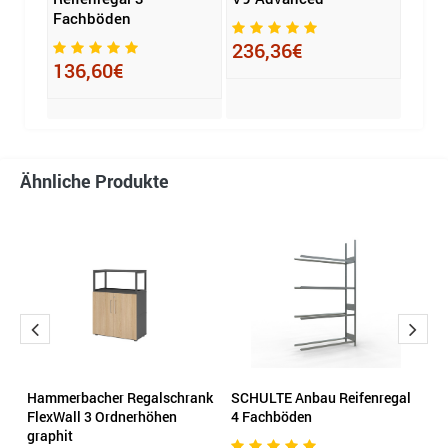
Fachböden
2.22
x T) 
236,36€
136,60€
457
Ähnliche Produkte
n
Hammerbacher Regalschrank
SCHULTE Anbau Reifenregal
H
 H
FlexWall 3 Ordnerhöhen
4 Fachböden
F
graphit