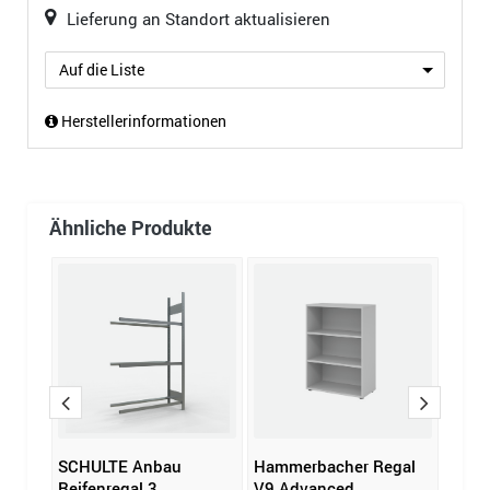
Lieferung an Standort aktualisieren
Auf die Liste
Herstellerinformationen
Ähnliche Produkte
SCHULTE Anbau
Hammerbacher Regal
Regal
Reifenregal 3
V9 Advanced
Ordn