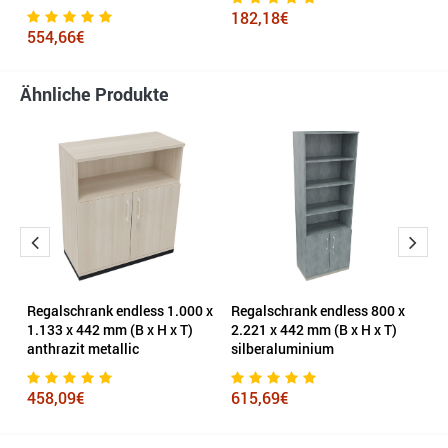
182,18€
6
554,66€
Ähnliche Produkte
n
Regalschrank endless 1.000 x
Regalschrank endless 800 x
R
 H
1.133 x 442 mm (B x H x T)
2.221 x 442 mm (B x H x T)
1.
anthrazit metallic
silberaluminium
v
458,09€
615,69€
4