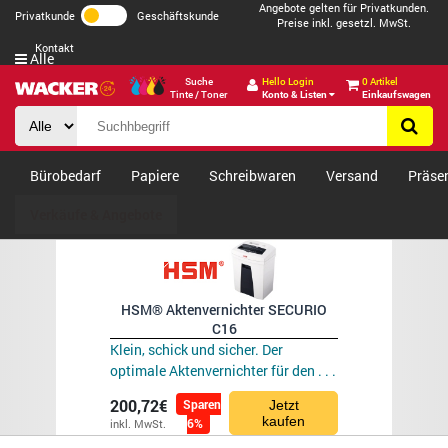
Angebote gelten für Privatkunden.
Privatkunde
Geschäftskunde
Preise inkl. gesetzl. MwSt.
Kontakt
Alle
Suche
Hello Login
0 Artikel
Tinte / Toner
Konto & Listen
Einkaufswagen
Bürobedarf
Papiere
Schreibwaren
Versand
Präse
Verkäufe & Angebote
HSM® Aktenvernichter SECURIO
C16
Klein, schick und sicher. Der
optimale Aktenvernichter für den . . .
200,72€
Sparen
Jetzt
kaufen
6%
inkl. MwSt.