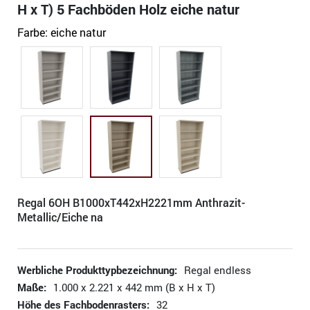
H x T) 5 Fachböden Holz eiche natur
Farbe:
eiche natur
Regal 6OH B1000xT442xH2221mm Anthrazit-
Metallic/Eiche na
Werbliche Produkttypbezeichnung:
Regal endless
Maße:
1.000 x 2.221 x 442 mm (B x H x T)
Höhe des Fachbodenrasters:
32